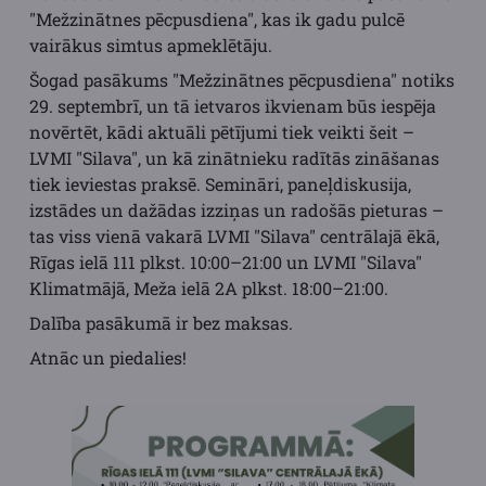
"Mežzinātnes pēcpusdiena", kas ik gadu pulcē
vairākus simtus apmeklētāju.
Šogad pasākums "Mežzinātnes pēcpusdiena" notiks
29. septembrī, un
tā ietvaros ikvienam būs iespēja
novērtēt, kādi aktuāli pētījumi tiek veikti šeit –
LVMI "Silava", un kā zinātnieku radītās zināšanas
tiek ieviestas praksē. Semināri, paneļdiskusija,
izstādes un dažādas izziņas un radošās pieturas –
tas viss vienā vakarā LVMI "Silava" centrālajā ēkā,
Rīgas ielā 111 plkst. 10:00–21:00 un LVMI "Silava"
Klimatmājā, Meža ielā 2A plkst. 18:00–21:00.
Dalība pasākumā ir bez maksas.
Atnāc un piedalies!