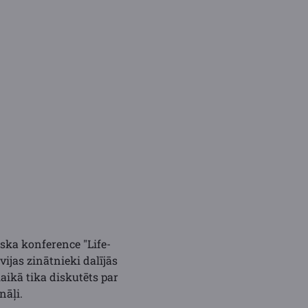
tiska konference "Life-
ijas zinātnieki dalījās
aikā tika diskutēts par
nāļi.