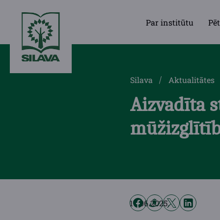
Par institūtu
Pēt
Silava
Aktualitātes
Aizvadīta 
mūžizglītīb
17.06.2025.