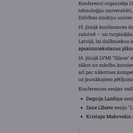
Konferenci organizēja LV
tehnoloģiju universitāti
Dzīvības zinātņu univer
15. jūnijā konferences d
ražotnē — un turpinājās
Latvijā, lai dalībniekus 
apsaimniekošanas plānu
16. jūnijā LVMI "Silava"
sākot no mācību kursiem
arī par nākotnes kompete
uz jaunākajiem pētījum
Konferences sesijas vadī
Dagnija Lazdiņa
sesi
Zane Lībiete
sesiju "
Kristaps Makovskis