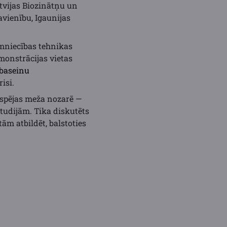
atvijas Biozinātņu un
avienību, Igaunijas
imniecības tehnikas
onstrācijas vietas
 baseinu
isi.
iespējas meža nozarē —
tudijām. Tika diskutēts
ām atbildēt, balstoties