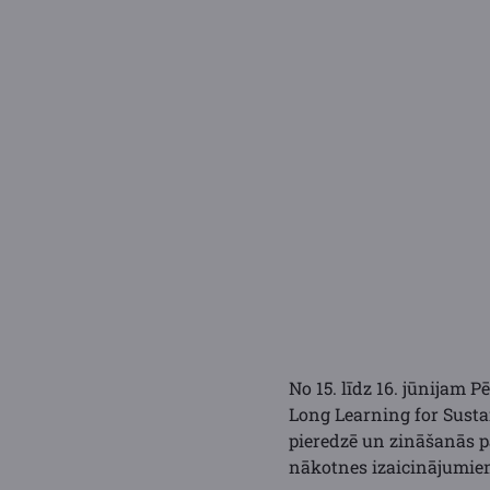
No 15. līdz 16. jūnijam P
Long Learning for Sustai
pieredzē un zināšanās p
nākotnes izaicinājumiem