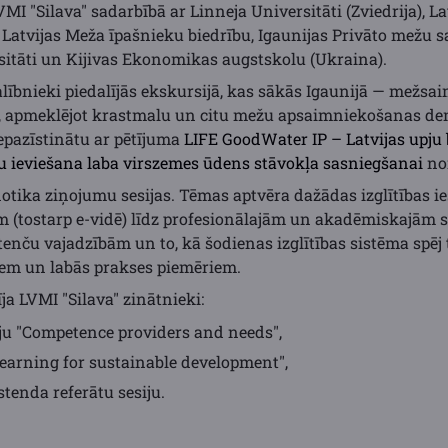
MI "Silava" sadarbībā ar Linneja Universitāti (Zviedrija), L
, Latvijas Meža īpašnieku biedrību, Igaunijas Privāto mežu s
sitāti un Kijivas Ekonomikas augstskolu (Ukraina).
alībnieki piedalījās ekskursijā, kas sākās Igaunijā — mežsa
, apmeklējot krastmalu un citu mežu apsaimniekošanas dem
iepazīstinātu ar pētījuma
LIFE GoodWater IP – Latvijas upju
 ieviešana laba virszemes ūdens stāvokļa sasniegšanai
nor
 notika ziņojumu sesijas. Tēmas aptvēra dažādas izglītības 
 (tostarp e-vidē) līdz profesionālajām un akadēmiskajām s
nču vajadzībām un to, kā šodienas izglītības sistēma spēj t
iem un labās prakses piemēriem.
ja LVMI "Silava" zinātnieki:
ju "Competence providers and needs",
Learning for sustainable development",
stenda referātu sesiju.