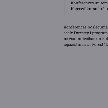
Konferences un tem
Kopsavilkumu krāj
Konferences noslēgumā t
scale Forestry I
programm
mežsaimniecības un kok
iepazīstināti ar Forest4