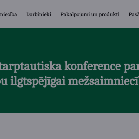
niecība
Darbinieki
Pakalpojumi un produkti
Pas
starptautiska konference pa
u ilgtspējīgai mežsaimniecī