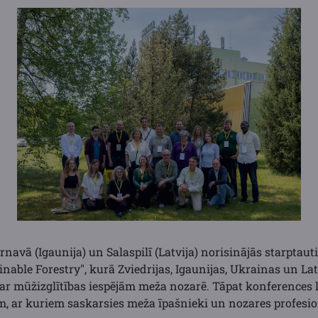
ērnavā (Igaunija) un Salaspilī (Latvija) norisinājās starptau
nable Forestry", kurā Zviedrijas, Igaunijas, Ukrainas un Latv
ar mūžizglītības iespējām meža nozarē. Tāpat konferences l
, ar kuriem saskarsies meža īpašnieki un nozares profesio