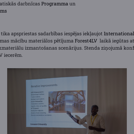
atiskās darbnīcas
Programma
un
ums
ika apspriestas sadarbības iespējas iekļaujot
International
as mācību materiālos pētījuma
Forest4LV
laikā iegūtas a
materiālu izmantošanas scenārijus. Stenda ziņojumā konf
LV iecerēm.