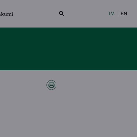
LV
EN
ākumi
Izvēlieties
valodu