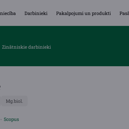
niecība
Darbinieki
Pakalpojumi un produkti
Pas
Zinātniskie darbinieki
e
Mg.biol.
Scopus