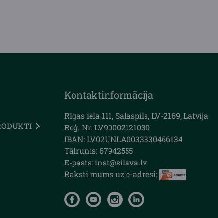
Kontaktinformācija
Rīgas iela 111, Salaspils, LV-2169, Latvija
RODUKTI
Reģ. Nr. LV90002121030
IBAN: LV02UNLA0033330466134
Tālrunis: 67942555
E-pasts: inst@silava.lv
Raksti mums uz e-adresi: