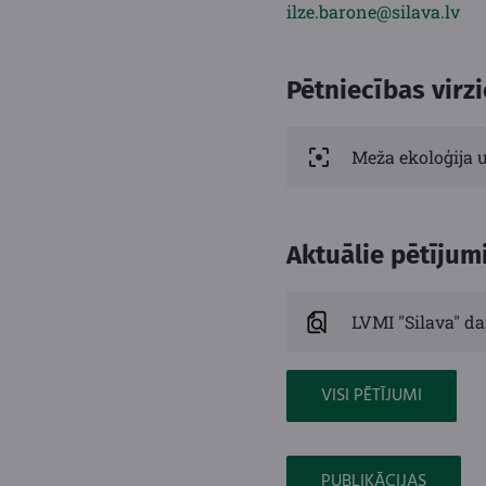
ilze.barone@silava.lv
Pētniecības virzi
Meža ekoloģija 
Aktuālie pētījum
LVMI "Silava" da
VISI PĒTĪJUMI
PUBLIKĀCIJAS