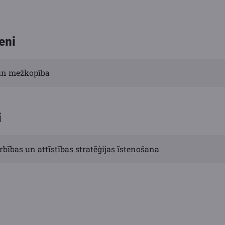
eni
un mežkopība
i
rbības un attīstības stratēģijas īstenošana