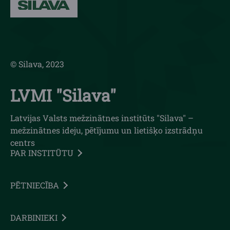
© Silava, 2023
LVMI "Silava"
Latvijas Valsts mežzinātnes institūts "Silava" –
mežzinātnes ideju, pētījumu un lietišķo izstrādņu
centrs
PAR INSTITŪTU
PĒTNIECĪBA
DARBINIEKI