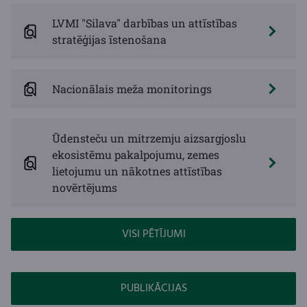
LVMI "Silava" darbības un attīstības
stratēģijas īstenošana
Nacionālais meža monitorings
Ūdensteču un mitrzemju aizsargjoslu
ekosistēmu pakalpojumu, zemes
lietojumu un nākotnes attīstības
novērtējums
VISI PĒTĪJUMI
PUBLIKĀCIJAS