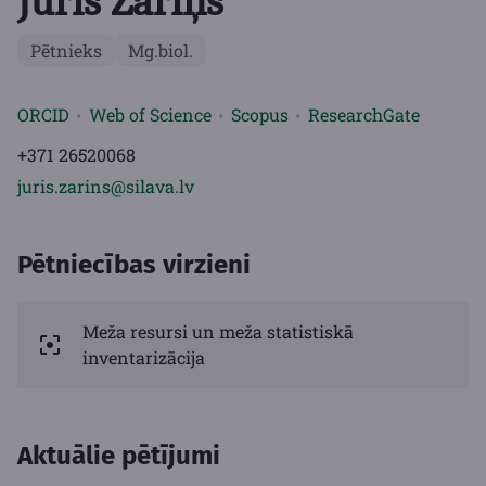
Juris Zariņš
Pētnieks
Mg.biol.
ORCID
Web of Science
Scopus
ResearchGate
+371 26520068
juris.zarins@silava.lv
Pētniecības virzieni
Meža resursi un meža statistiskā
inventarizācija
Aktuālie pētījumi