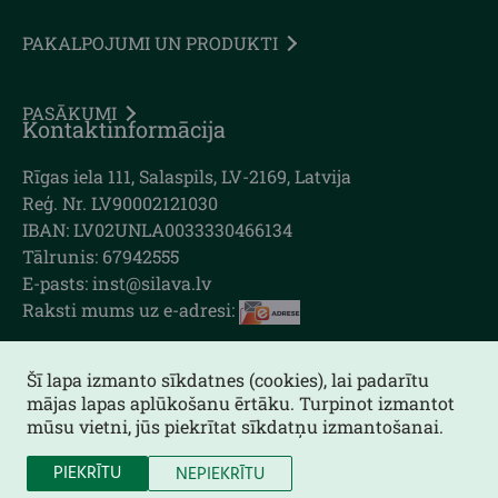
PAKALPOJUMI UN PRODUKTI
PASĀKUMI
Kontaktinformācija
Rīgas iela 111, Salaspils, LV-2169, Latvija
Reģ. Nr. LV90002121030
IBAN: LV02UNLA0033330466134
Tālrunis: 67942555
E-pasts: inst@silava.lv
Raksti mums uz e-adresi:
Šī lapa izmanto sīkdatnes (cookies), lai padarītu
mājas lapas aplūkošanu ērtāku. Turpinot izmantot
Lapas karte
mūsu vietni, jūs piekrītat sīkdatņu izmantošanai.
Piekļūstamības paziņojums
PIEKRĪTU
NEPIEKRĪTU