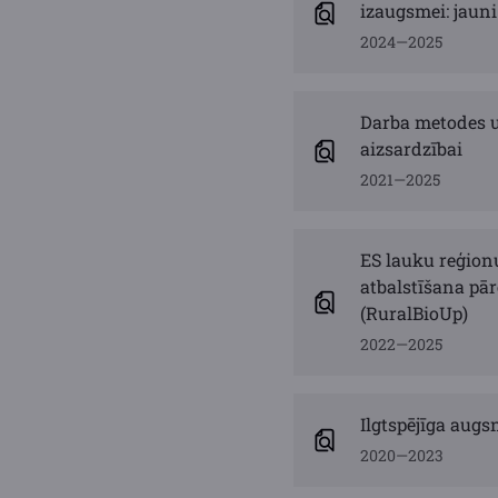
izaugsmei: jauni
2024—2025
Darba metodes u
aizsardzībai
2021—2025
ES lauku reģion
atbalstīšana pār
(RuralBioUp)
2022—2025
Ilgtspējīga aug
2020—2023