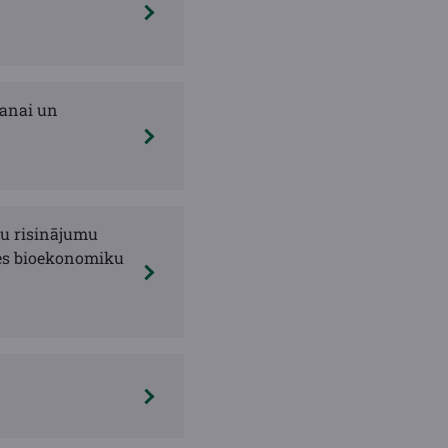
šanai un
ku risinājumu
ites bioekonomiku