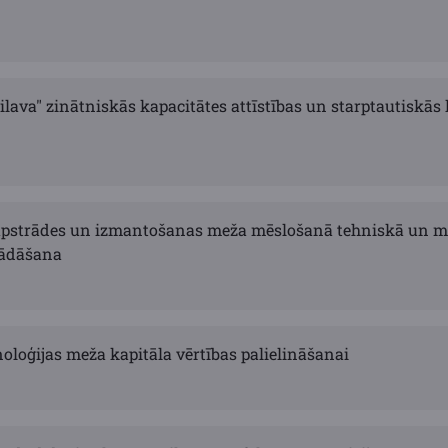
ilava" zinātniskās kapacitātes attīstības un starptautiskās
apstrādes un izmantošanas meža mēslošanā tehniskā un m
rādāšana
oloģijas meža kapitāla vērtības palielināšanai