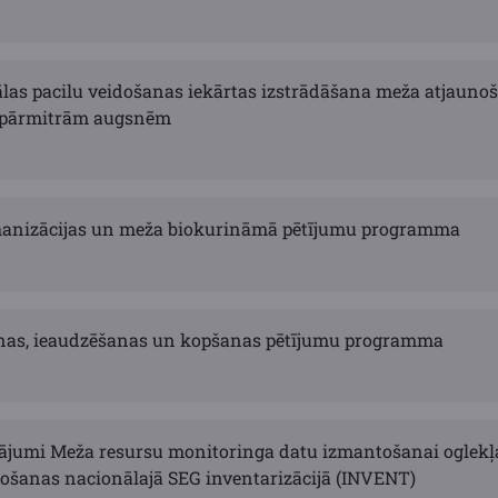
as pacilu veidošanas iekārtas izstrādāšana meža atjaunoš
 pārmitrām augsnēm
anizācijas un meža biokurināmā pētījumu programma
nas, ieaudzēšanas un kopšanas pētījumu programma
inājumi Meža resursu monitoringa datu izmantošanai oglek
ošanas nacionālajā SEG inventarizācijā (INVENT)