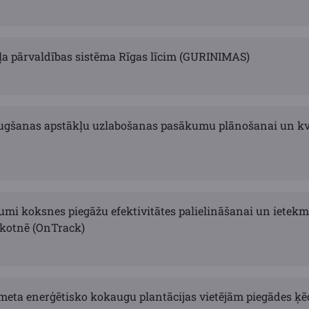
kļa pārvaldības sistēma Rīgas līcim (GURINIMAS)
ugšanas apstākļu uzlabošanas pasākumu plānošanai un kva
jumi koksnes piegāžu efektivitātes palielināšanai un ietekm
kotnē (OnTrack)
tmeta enerģētisko kokaugu plantācijas vietējām piegādes ķ