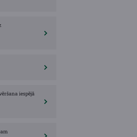
z
vēršana iespējā
dam