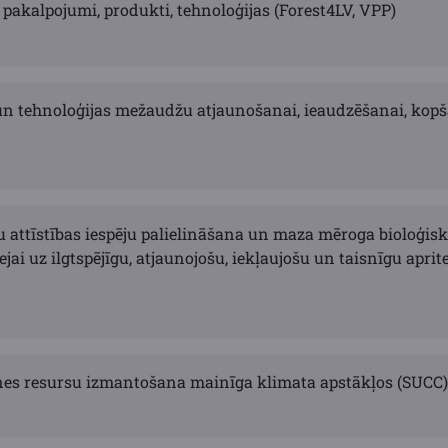
 pakalpojumi, produkti, tehnoloģijas (Forest4LV, VPP)
n tehnoloģijas mežaudžu atjaunošanai, ieaudzēšanai, kop
u attīstības iespēju palielināšana un maza mēroga bioloģis
ejai uz ilgtspējīgu, atjaunojošu, iekļaujošu un taisnīgu apr
snes resursu izmantošana mainīga klimata apstākļos (SUCC)