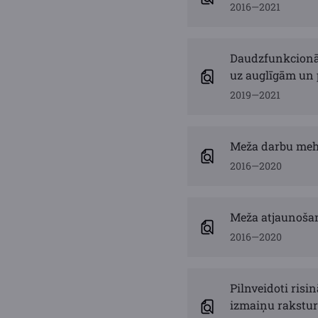
2016—2021
Daudzfunkcionāl
uz auglīgām un
2019—2021
Meža darbu meh
2016—2020
Meža atjaunoša
2016—2020
Pilnveidoti ris
izmaiņu rakstur