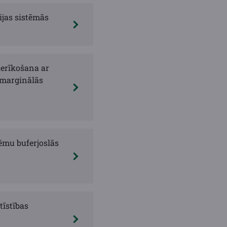
ijas sistēmās
ierīkošana ar
 marginālās
ēmu buferjoslās
tīstības