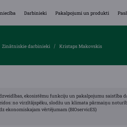
niecība
Darbinieki
Pakalpojumi un produkti
Pas
Zinātniskie darbinieki
Kristaps Makovskis
zveidības, ekosistēmu funkciju un pakalpojumu saistība 
idos: no virzītājspēku, slodžu un klimata pārmaiņu noturī
 līdz ekonomiskajam vērtējumam (BIOservicES)