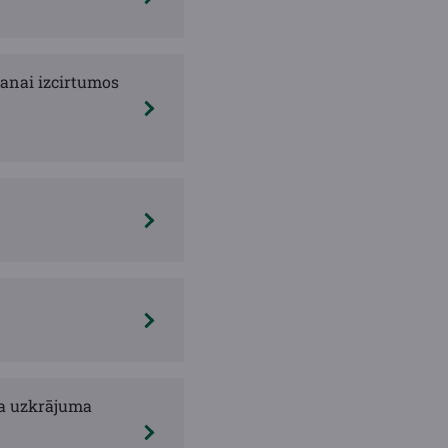
anai izcirtumos
ļa uzkrājuma