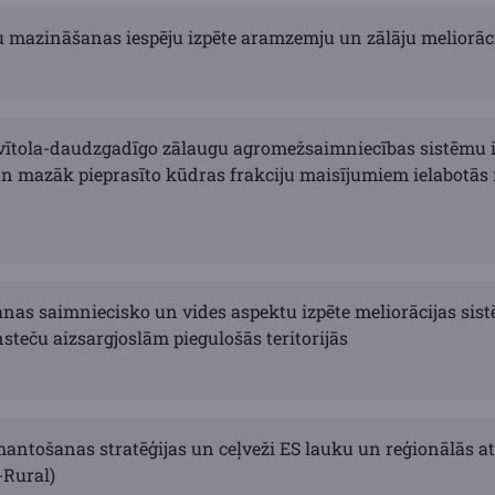
 mazināšanas iespēju izpēte aramzemju un zālāju meliorāc
 vītola-daudzgadīgo zālaugu agromežsaimniecības sistēmu 
n mazāk pieprasīto kūdras frakciju maisījumiem ielabotās
nas saimniecisko un vides aspektu izpēte meliorācijas sist
teču aizsargjoslām piegulošās teritorijās
antošanas stratēģijas un ceļveži ES lauku un reģionālās at
-Rural)