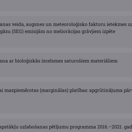
nas veida, augsnes un meteoroloģisko faktoru ietekmes u
gāzu (SEG) emisijām no meliorācijas grāvjiem izpēte
ana ar bioloģiskās izcelsmes saturošiem materiāliem
i mazpiemērotas (marginālas) platības: apgrūtinājuma pār
apstākļu uzlabošanas pētījumu programma 2016.–2021. ga