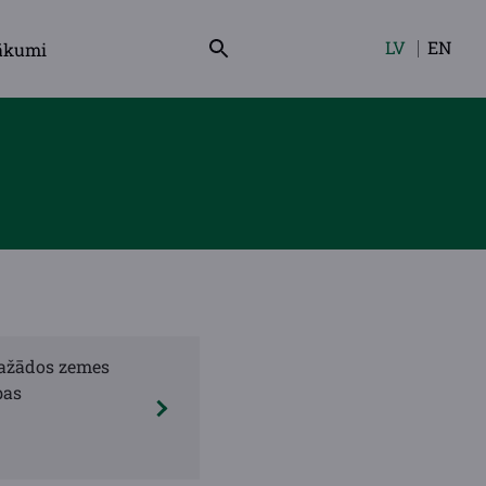
LV
EN
ākumi
Izvēlieties
valodu
dažādos zemes
bas