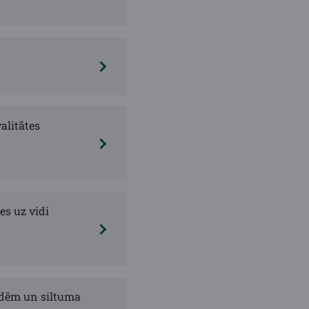
litātes
es uz vidi
ēdēm un siltuma