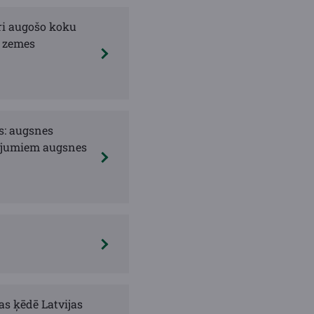
tri augošo koku
s zemes
s: augsnes
dījumiem augsnes
s ķēdē Latvijas