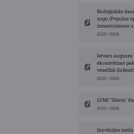
Bioloģiskās daud
sugu (Populus sp
izmantošanas un
2025—2028
Ietvars augsnes 
ekosistēmas pak
veselībā (InBestS
2023—2026
LVMI "Silava" da
2022—2026
Inovācijas meža