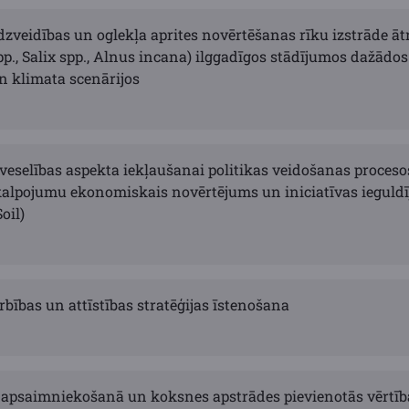
zveidības un oglekļa aprites novērtēšanas rīku izstrāde ā
p., Salix spp., Alnus incana) ilggadīgos stādījumos dažādo
 klimata scenārijos
veselības aspekta iekļaušanai politikas veidošanas proceso
alpojumu ekonomiskais novērtējums un iniciatīvas iegul
oil)
rbības un attīstības stratēģijas īstenošana
 apsaimniekošanā un koksnes apstrādes pievienotās vērtība