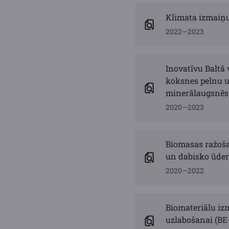
Klimata izmaiņu
2022—2023
Inovatīvu Baltā
koksnes pelnu u
minerālaugsnēs
2020—2023
Biomasas ražoša
un dabisko ūdens
2020—2022
Biomateriālu izm
uzlabošanai (BE