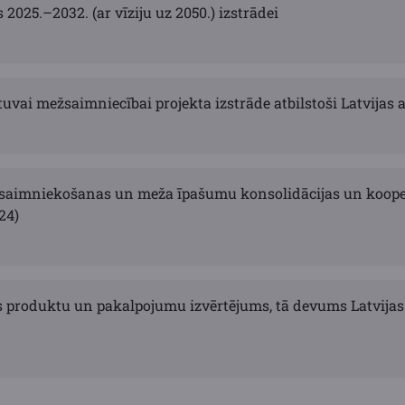
025.–2032. (ar vīziju uz 2050.) izstrādei
tuvai mežsaimniecībai projekta izstrāde atbilstoši Latvijas 
saimniekošanas un meža īpašumu konsolidācijas un kooper
24)
produktu un pakalpojumu izvērtējums, tā devums Latvijas