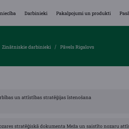
niecība
Darbinieki
Pakalpojumi un produkti
Pas
Zinātniskie darbinieki
Pāvels Rigalovs
rbības un attīstības stratēģijas īstenošana
ozares stratēģiskā dokumenta Meža un saistīto nozaru attī