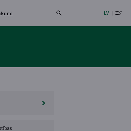
LV
EN
ākumi
Izvēlieties
valodu
stības