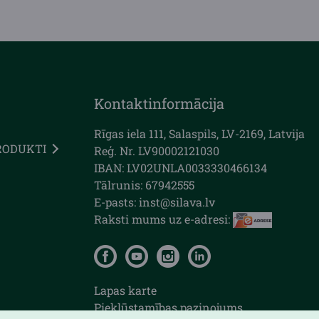
Kontaktinformācija
Rīgas iela 111, Salaspils, LV-2169, Latvija
RODUKTI
Reģ. Nr. LV90002121030
IBAN: LV02UNLA0033330466134
Tālrunis: 67942555
E-pasts: inst@silava.lv
Raksti mums uz e-adresi:
Lapas karte
Piekļūstamības paziņojums