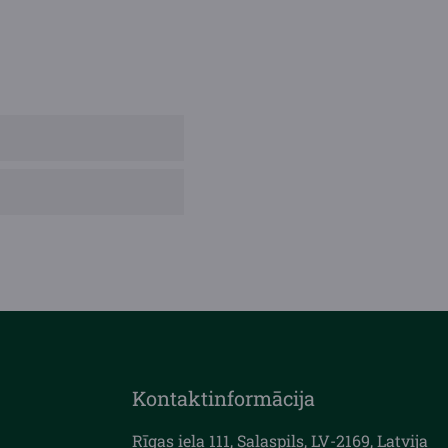
Kontaktinformācija
Rīgas iela 111, Salaspils, LV-2169, Latvija