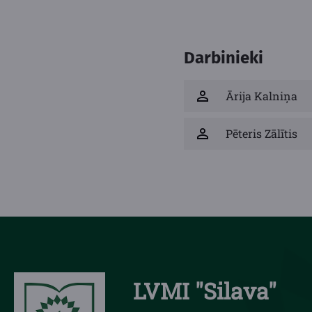
Darbinieki
Ārija Kalniņa
Pēteris Zālītis
LVMI "Silava"