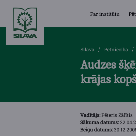
Par institūtu
Pēt
Silava
Pētniecība
Audzes šķ
krājas kopš
Vadītājs:
Pēteris Zālītis
Sākuma datums:
22.04.
Beigu datums:
30.12.200