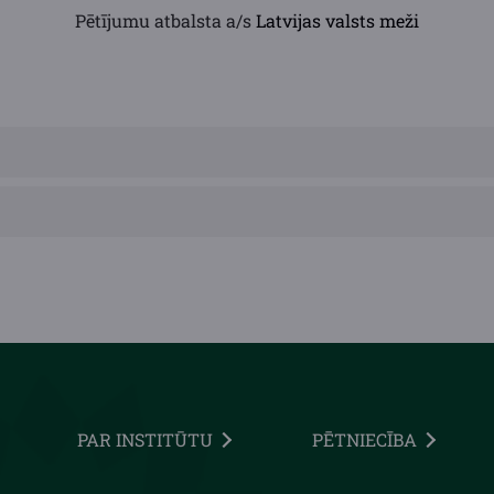
Pētījumu atbalsta a/s
Latvijas valsts meži
PAR INSTITŪTU
PĒTNIECĪBA