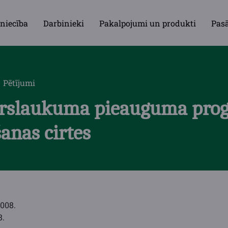
niecība
Darbinieki
Pakalpojumi un produkti
Pas
Pētījumi
ērslaukuma pieauguma prog
anas cirtes
2008.
8.