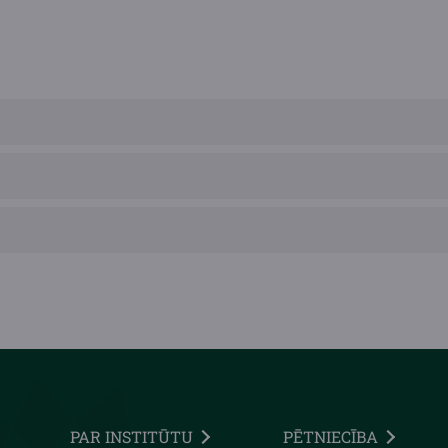
PAR INSTITŪTU
PĒTNIECĪBA