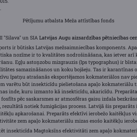
015.
.
Pētījumu atbalsta Meža attīstības fonds
I "Silava" un SIA
Latvijas Augu aizsardzības pētniecības ce
ports ir būtisks Latvijas mežsaimniecības komponents. Ap
tiska nozīme ir to kvalitātes nodrošināšana, kas ietver arī
šanu. Egļu astoņzobu mizgrauzis (Ips typographus) ir bīstam
litātes samazināšanos un koku bojāeju. Tas ir karantīnas
 dzīvu īpatņu atrašanās eksportējamos kokmateriālos nav pi
m varētu būt insekticīdu pielietošana apaļo kokmateriālu t
nas inde, kuru izmanto kā insekticīdu, akaricīdu. Preparāta 
 fosfīts pēc saskarsmes ar atmosfēras gaisu izdala bezkrās
 rezultātā notiek fumigācijas process. Latvijā šis preparāts i
tēkļu apkarošanai. Preparāts efektīvi ierobežo kaitēkļus visā
ktivitāte zem apaļo kokmateriālu mizas esošo kaitēkļu iero
rtēt insekticīda Magtoksīns efektivitāti zem apaļo kokmater