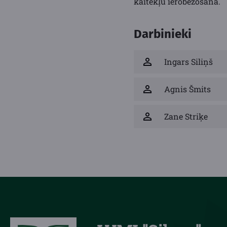
kaitēkļu ierobežošanā.
Darbinieki
Ingars Siliņš
Agnis Šmits
Zane Striķe