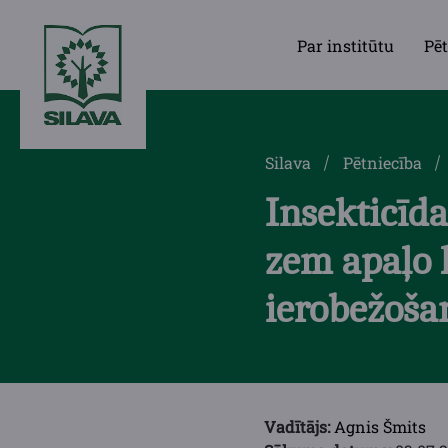
Par institūtu
Pēt
Silava
Pētniecība
Insekticīd
zem apaļo 
ierobežoša
Vadītājs:
Agnis Šmits