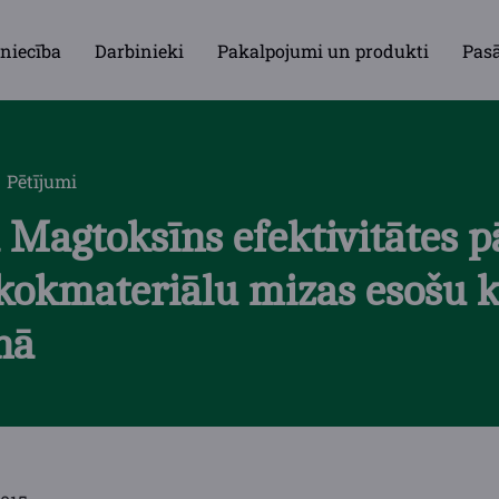
niecība
Darbinieki
Pakalpojumi un produkti
Pas
Pētījumi
a Magtoksīns efektivitātes 
kokmateriālu mizas esošu k
nā