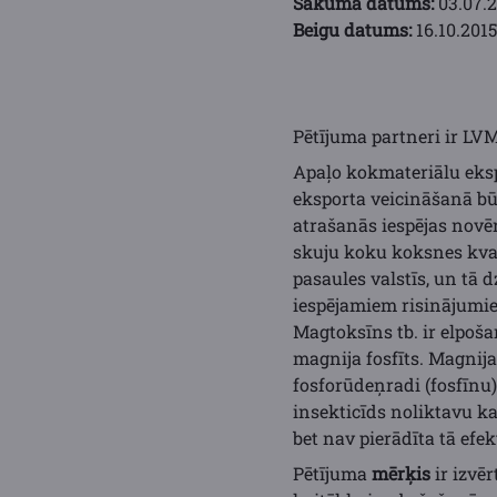
Sākuma datums:
03.07.2
Beigu datums:
16.10.2015
Pētījuma partneri ir LVM
Apaļo kokmateriālu eks
eksporta veicināšanā bū
atrašanās iespējas novēr
skuju koku koksnes kva
pasaules valstīs, un tā
iespējamiem risinājumie
Magtoksīns tb. ir elpoša
magnija fosfīts. Magnija
fosforūdeņradi (fosfīnu),
insekticīds noliktavu kai
bet nav pierādīta tā efe
Pētījuma
mērķis
ir izvē