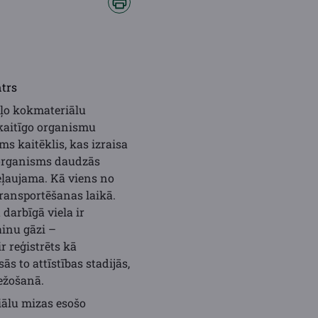
ntrs
aļo kokmateriālu
 kaitīgo organismu
s kaitēklis, kas izraisa
 organisms daudzās
eļaujama. Kā viens no
ransportēšanas laikā.
darbīgā viela ir
ainu gāzi –
r reģistrēts kā
s to attīstības stadijās,
bežošanā.
iālu mizas esošo