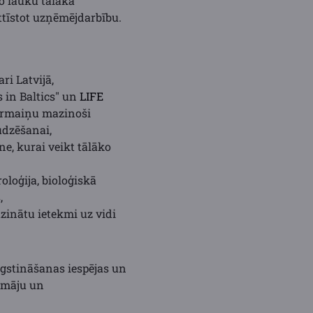
o lauku tālākā
attīstot uzņēmējdarbību.
ri Latvijā,
s in Baltics" un
LIFE
pārmaiņu mazinoši
udzēšanai,
e, kurai veikt tālāko
oloģija, bioloģiskā
,
zinātu ietekmi uz vidi
augstināšanas iespējas un
lumāju un