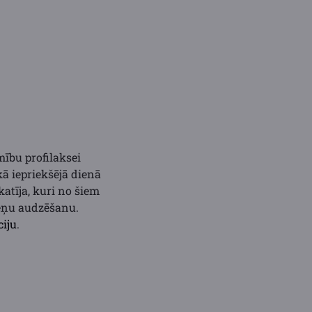
mību profilaksei
kā iepriekšējā dienā
katīja, kuri no šiem
veņu audzēšanu.
ciju
.