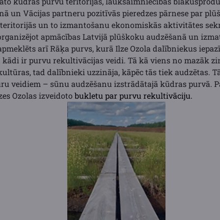
ādāto kūdras purvu teritorijās, lauksaimniecības blakuspro
nā un Vācijas partneru pozitīvās pieredzes pārnese par pl
 teritorijās un to izmantošanu ekonomiskās aktivitātes se
, organizējot apmācības Latvijā plūškoku audzēšanā un izma
pmeklēts arī Rāķa purvs, kurā Ilze Ozola dalībniekus iepazī
a kādi ir purvu rekultivācijas veidi. Tā kā viens no mazāk z
kultūras, tad dalībnieki uzzināja, kāpēc tās tiek audzētas. T
ūru veidiem – sūnu audzēšanu izstrādātajā kūdras purvā. 
zes Ozolas izveidoto
bukletu par purvu rekultivāciju.