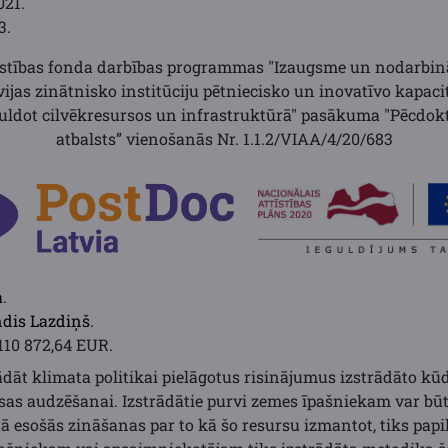
021.
3.
īstības fonda darbības programmas "Izaugsme un nodarbināt
ijas zinātnisko institūciju pētniecisko un inovatīvo kapacit
guldot cilvēkresursos un infrastruktūrā" pasākuma "Pēcdok
atbalsts”
vienošanās Nr. 1.1.2/VIAA/4/20/683
a
.
dis Lazdiņš
.
110 872,64 EUR.
rādāt klimata politikai pielāgotus risinājumus izstrādāto k
as audzēšanai. Izstrādātie purvi zemes īpašniekam var bū
tā esošās zināšanas par to kā šo resursu izmantot, tiks pap