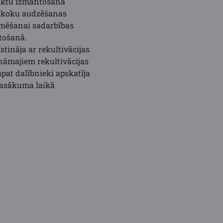
duktu izmantošana
ūškoku audzēšanas
kmēšanai sadarbības
tošanā.
stināja ar rekultivācijas
ināmajiem rekultivācijas
āpat dalībnieki apskatīja
Pasākuma laikā