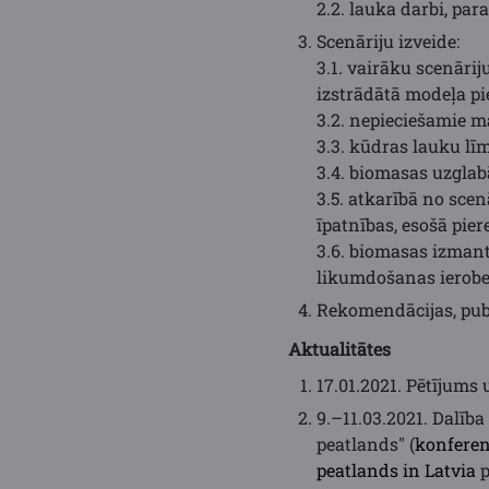
2.2. lauka darbi, pa
Scenāriju izveide:
3.1. vairāku scenāri
izstrādātā modeļa pie
3.2. nepieciešamie ma
3.3. kūdras lauku l
3.4. biomasas uzglab
3.5. atkarībā no sce
īpatnības, esošā pier
3.6. biomasas izmant
likumdošanas ierobe
Rekomendācijas, publ
Aktualitātes
17.01.2021. Pētījums 
9.–11.03.2021. Dalīb
peatlands" (
konferen
peatlands in Latvia
p