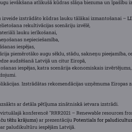
raugu ievākšana atlikušā kūdras slāņa biezuma un īpašību iz
ju izveide izstrādāto kūdras lauku tālākai izmantošanai –
LI
lietošana rekultivācijas scenāriju izvēlē,
teriāli lauku ierīkošanai,
īmeņošanas nepieciešamība,
āšanas iespējas,
nārija piemērotāko augu sēklu, stādu, sakneņu pieejamība, 
edze audzēšanā Latvijā un citur Eiropā,
ošanas iespējas, katra scenārija ekonomiskais izvērtējums,
žojumi.
ikācijas. Izstrādātas rekomendācijas uzņēmuma Eiropas zaļ
uzsākts ar detāla pētījuma zinātniskā ietvara izstrādi.
a virtuālajā konferencē "RRR2021 – Renewable resources fr
ču tēžu krājums
) ar prezentāciju
Potentials for paludicultu
ar paludikultūru iespējām Latvijā.