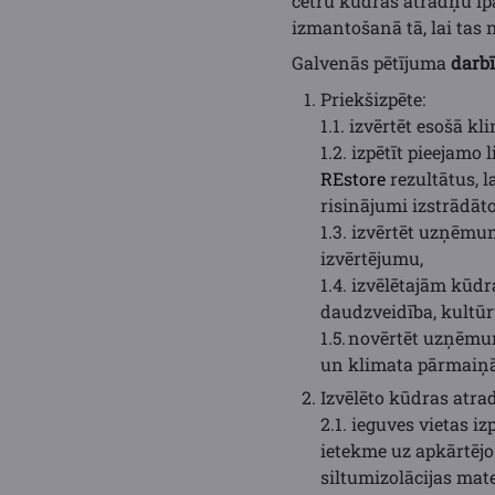
četru kūdras atradņu īp
izmantošanā tā, lai tas 
Galvenās pētījuma
darb
Priekšizpēte:
1.1. izvērtēt esošā k
1.2. izpētīt pieejamo
REstore
rezultātus, 
risinājumi izstrādā
1.3. izvērtēt uzņēmu
izvērtējumu,
1.4. izvēlētajām kūdr
daudzveidība, kultūr
1.5. novērtēt uzņēmu
un klimata pārmaiņ
Izvēlēto kūdras atrad
2.1. ieguves vietas i
ietekme uz apkārtējo
siltumizolācijas mat