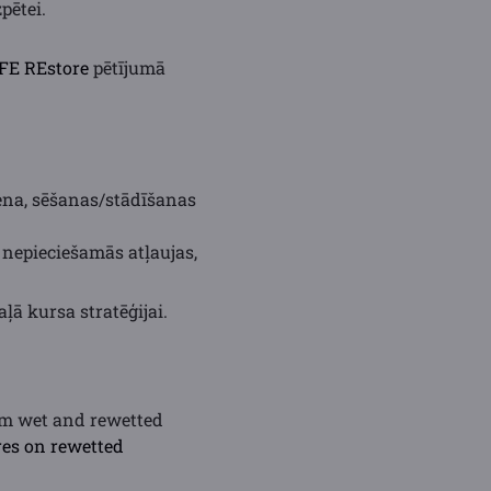
pētei.
FE REstore
pētījumā
cena, sēšanas/stādīšanas
 nepieciešamās atļaujas,
ā kursa stratēģijai.
om wet and rewetted
res on rewetted