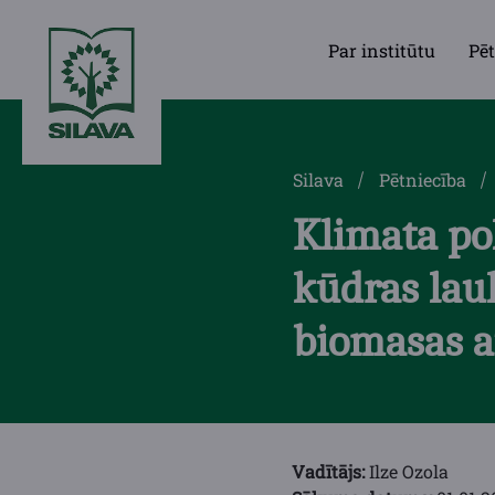
Par institūtu
Pēt
Silava
Pētniecība
Klimata pol
kūdras lau
biomasas a
Vadītājs:
Ilze Ozola