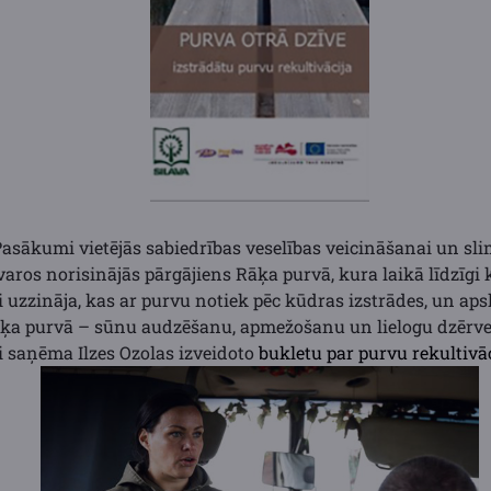
Pasākumi vietējās sabiedrības veselības veicināšanai un sli
aros norisinājās pārgājiens Rāķa purvā, kura laikā līdzīgi 
 uzzināja, kas ar purvu notiek pēc kūdras izstrādes, un aps
 Rāķa purvā – sūnu audzēšanu, apmežošanu un lielogu dzēr
 saņēma Ilzes Ozolas izveidoto
bukletu par purvu rekultivā