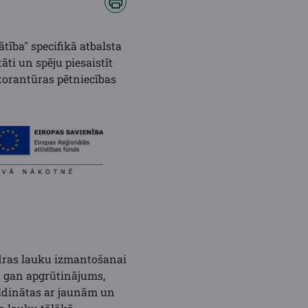
ība" specifikā atbalsta
āti un spēju piesaistīt
torantūras pētniecības
ūdras lauku izmantošanai
t gan apgrūtinājums,
ildinātas ar jaunām un