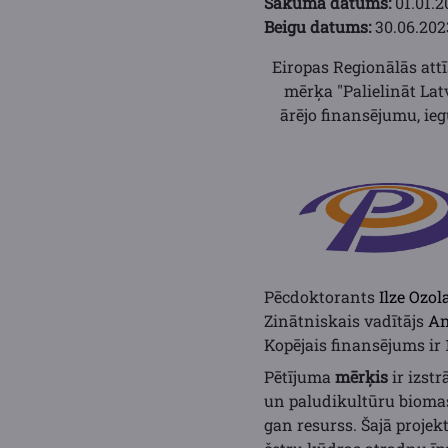
Sākuma datums:
01.01.2
Beigu datums:
30.06.202
Eiropas Regionālās att
mērķa "Palielināt Latv
ārējo finansējumu, ie
Pēcdoktorants
Ilze Ozol
Zinātniskais vadītājs
An
Kopējais finansējums ir 
Pētījuma
mērķis
ir izst
un paludikultūru biomas
gan resurss. Šajā projek