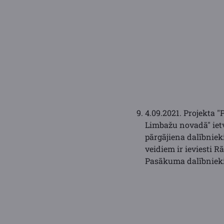
4.09.2021. Projekta "
Limbažu novadā" ietv
pārgājiena dalībnieki
veidiem ir ieviesti
Pasākuma dalībnieki