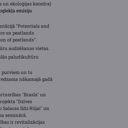
s un ekoloģijas katedra)
glekļa emisiju
ntācijā "Potentials and
ure on peatlands
ion of peatlands".
ūru audzēšanas vietas.
lās paludikultūru
r purviem un to
ūs redzama nākamajā gadā
artnerības "Brasla" un
rojekta "Dzīves
 Salacas līdz Rūjai" un
uma seminārā.
as ir revitalizācijas