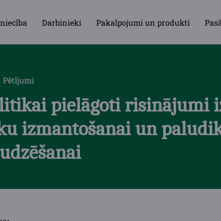
niecība
Darbinieki
Pakalpojumi un produkti
Pas
Pētījumi
itikai pielāgoti risinājumi 
ku izmantošanai un paludi
udzēšanai