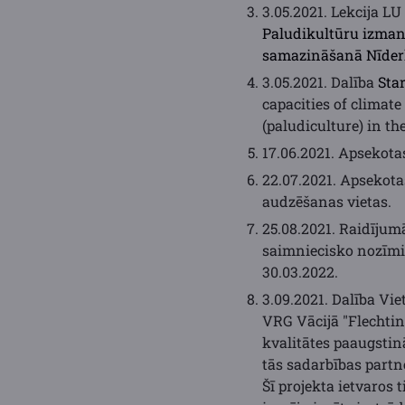
3.05.2021. Lekcija L
Paludikultūru izman
samazināšanā Nīderl
3.05.2021. Dalība
Sta
capacities of climat
(paludiculture) in th
17.06.2021. Apsekota
22.07.2021. Apsekot
audzēšanas vietas.
25.08.2021. Raidījum
saimniecisko nozīmi.
30.03.2022.
3.09.2021. Dalība Vie
VRG Vācijā "Flechtin
kvalitātes paaugstin
tās sadarbības partn
Šī projekta ietvaros 