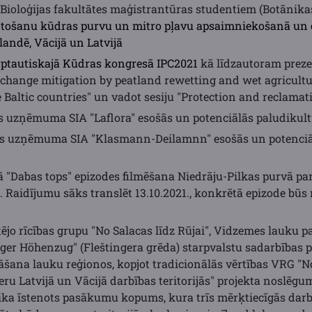
U Bioloģijas fakultātes maģistrantūras studentiem (Botānika
tošanu kūdras purvu un mitro pļavu apsaimniekošanā un o
andē, Vācijā un Latvijā
rptautiskajā Kūdras kongresā IPC2021
kā līdzautoram preze
e change mitigation by peatland rewetting and wet agricult
e Baltic countries" un vadot sesiju "Protection and reclamat
s uzņēmuma SIA "Laflora" esošās un potenciālās paludikult
as uzņēmuma SIA "Klasmann-Deilamnn" esošās un potenciā
ā "Dabas tops" epizodes filmēšana Niedrāju-Pilkas purvā pa
 Raidījumu sāks translēt 13.10.2021., konkrētā epizode b
tējo rīcības grupu "No Salacas līdz Rūjai", Vidzemes lauku p
ger Höhenzug" (Fleštingera grēda) starpvalstu sadarbības p
āšana lauku reģionos, kopjot tradicionālās vērtības VRG "No
eru Latvijā un Vācijā darbības teritorijās" projekta noslēg
tika īstenots pasākumu kopums, kura trīs mērķtiecīgās darbīb