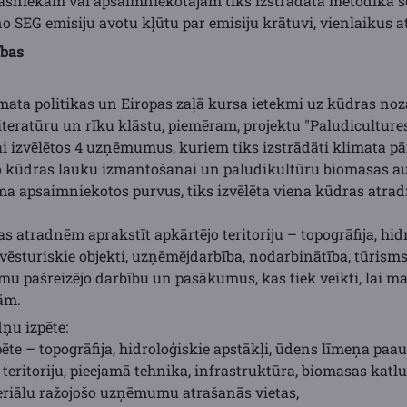
ašniekam vai apsaimniekotājam tiks izstrādāta metodika š
no SEG emisiju avotu kļūtu par emisiju krātuvi, vienlaikus 
ības
limata politikas un Eiropas zaļā kursa ietekmi uz kūdras noza
 literatūru un rīku klāstu, piemēram, projektu "Paludiculture
lai izvēlētos 4 uzņēmumus, kuriem tiks izstrādāti klimata 
to kūdras lauku izmantošanai un paludikultūru biomasas a
ma apsaimniekotos purvus, tiks izvēlēta viena kūdras atradn
as atradnēm aprakstīt apkārtējo teritoriju – topogrāfija, hidr
vēsturiskie objekti, uzņēmējdarbība, nodarbinātība, tūrisms
mu pašreizējo darbību un pasākumus, kas tiek veikti, lai ma
ām.
ņu izpēte:
zpēte – topogrāfija, hidroloģiskie apstākļi, ūdens līmeņa pa
 teritoriju, pieejamā tehnika, infrastruktūra, biomasas kat
eriālu ražojošo uzņēmumu atrašanās vietas,