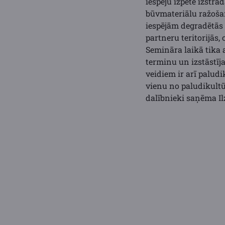
iespēju izpēte izstr
būvmateriālu ražoša
iespējām degradētās
partneru teritorijās
Semināra laikā tika a
terminu un izstāstīj
veidiem ir arī paludi
vienu no paludikult
dalībnieki saņēma Il