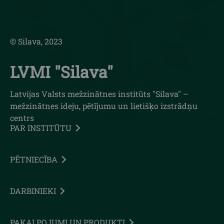
© Silava, 2023
LVMI "Silava"
Latvijas Valsts mežzinātnes institūts "Silava" –
mežzinātnes ideju, pētījumu un lietišķo izstrādņu
centrs
PAR INSTITŪTU
PĒTNIECĪBA
DARBINIEKI
PAKALPOJUMI UN PRODUKTI