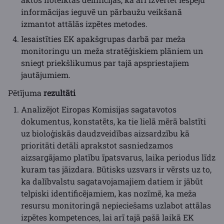
informācijas ieguvē un pārbaužu veikšanā
izmantot attālās izpētes metodes.
Iesaistīties EK apakšgrupas darbā par meža
monitoringu un meža stratēģiskiem plāniem un
sniegt priekšlikumus par tajā apspriestajiem
jautājumiem.
Pētījuma
rezultāti
Analizējot Eiropas Komisijas sagatavotos
dokumentus, konstatēts, ka tie lielā mērā balstīti
uz bioloģiskās daudzveidības aizsardzību kā
prioritāti detāli aprakstot sasniedzamos
aizsargājamo platību īpatsvarus, laika periodus līdz
kuram tas jāizdara. Būtisks uzsvars ir vērsts uz to,
ka dalībvalstu sagatavojamajiem datiem ir jābūt
telpiski identificējamiem, kas nozīmē, ka meža
resursu monitoringā nepieciešams uzlabot attālas
izpētes kompetences, lai arī tajā pašā laikā EK