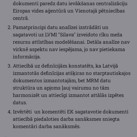
dokumenti paredz datu ievākšanas centralizāciju
Eiropas vides aģentūrā un Vienotajā pētniecības
centrā.
Pamatprincipi datu analīzei izstrādāti un
sagatavoti uz LVMI "Silava" izveidoto rīku meža
resursu attīstības modelēšanai. Detāla analīze nav
virknē aspektu nav iespējama, jo nav pietiekama
informācija.
Attiecībā uz definīcijām konstatēts, ka Latvijā
izmantotās definīcijas atšķiras no starptautiskajos
dokumentos izmantotajām, bet MRM datu
struktūra un apjoms ļauj vairumu no tām
harmonizēt un attiecīgi izmantot attālās izpētes
datus.
Izvērtēti un komentēti EK sagatavotie dokumenti
attiecībā piedaloties darba sanāksmes sniegta
komentāri darba sanāksmēs.