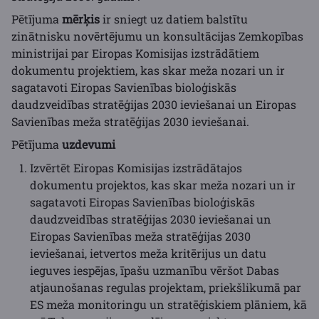
Pētījuma
mērķis
ir sniegt uz datiem balstītu
zinātnisku novērtējumu un konsultācijas Zemkopības
ministrijai par Eiropas Komisijas izstrādātiem
dokumentu projektiem, kas skar meža nozari un ir
sagatavoti Eiropas Savienības bioloģiskās
daudzveidības stratēģijas 2030 ieviešanai un Eiropas
Savienības meža stratēģijas 2030 ieviešanai.
Pētījuma
uzdevumi
Izvērtēt Eiropas Komisijas izstrādātajos
dokumentu projektos, kas skar meža nozari un ir
sagatavoti Eiropas Savienības bioloģiskās
daudzveidības stratēģijas 2030 ieviešanai un
Eiropas Savienības meža stratēģijas 2030
ieviešanai, ietvertos meža kritērijus un datu
ieguves iespējas, īpašu uzmanību vēršot Dabas
atjaunošanas regulas projektam, priekšlikumā par
ES meža monitoringu un stratēģiskiem plāniem, kā