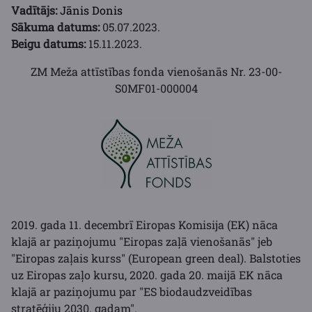
Vadītājs:
Jānis Donis
Sākuma datums:
05.07.2023.
Beigu datums:
15.11.2023.
ZM Meža attīstības fonda vienošanās Nr. 23-00-
S0MF01-000004
2019. gada 11. decembrī Eiropas Komisija (EK) nāca
klajā ar paziņojumu "Eiropas zaļā vienošanās" jeb
"Eiropas zaļais kurss" (European green deal). Balstoties
uz Eiropas zaļo kursu, 2020. gada 20. maijā EK nāca
klajā ar paziņojumu par "ES biodaudzveidības
stratēģiju 2030. gadam".