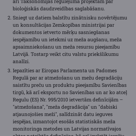
arī Taksonomijas regulējuma projektam par
bioloģiskās daudzveidības saglabāšanu.
Sniegt uz datiem balstītu zinātnisku novērtējumu
un konsultācijas Zemkopības ministrijai par
dokumentos ietverto mērķu sasniegšanas
iespējamību un ietekmi uz meža augšanu, meža
apsaimniekošanu un meža resursu pieejamību
Latvijā. Tostarp veikt citu valstu priekšlikumu
analīzi.
Iepazīties ar Eiropas Parlamenta un Padomes
Regulā par ar atmežošanu un mežu degradāciju
saistītu preču un produktu pieejamību Savienības
tirgū, kā arī eksportu no Savienības un ar ko atceļ
Regulu (ES) Nr. 995/2010 ietvertām definīcijām –
"atmežošana", "meža degradācija" un "dabiski
atjaunojošies meži", salīdzināt datu ieguves
iespējas, izmantojot esošās statistiskās meža
monitoringa metodes un Latvijas normatīvajos
aktos noteiktās definīcijas, kā arī izvērtēt iespēju