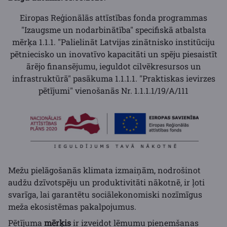
Eiropas Reģionālās attīstības fonda programmas
"Izaugsme un nodarbinātība" specifiskā atbalsta
mērķa 1.1.1. "Palielināt Latvijas zinātnisko institūciju
pētniecisko un inovatīvo kapacitāti un spēju piesaistīt
ārējo finansējumu, ieguldot cilvēkresursos un
infrastruktūrā" pasākuma 1.1.1.1. "Praktiskas ievirzes
pētījumi" vienošanās
Nr. 1.1.1.1/19/A/111
Mežu pielāgošanās klimata izmaiņām, nodrošinot
audžu dzīvotspēju un produktivitāti nākotnē, ir ļoti
svarīga, lai garantētu sociālekonomiski nozīmīgus
meža ekosistēmas pakalpojumus.
Pētījuma
mērķis
ir izveidot lēmumu pieņemšanas