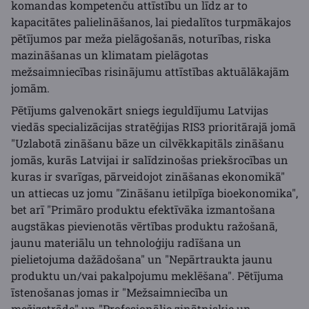
komandas kompetenču attīstību un līdz ar to
kapacitātes palielināšanos, lai piedalītos turpmākajos
pētījumos par meža pielāgošanās, noturības, riska
mazināšanas un klimatam pielāgotas
mežsaimniecības risinājumu attīstības aktuālākajām
jomām.
Pētījums galvenokārt sniegs ieguldījumu Latvijas
viedās specializācijas stratēģijas RIS3 prioritārajā jomā
"Uzlabotā zināšanu bāze un cilvēkkapitāls zināšanu
jomās, kurās Latvijai ir salīdzinošas priekšrocības un
kuras ir svarīgas, pārveidojot zināšanas ekonomikā"
un attiecas uz jomu "Zināšanu ietilpīga bioekonomika",
bet arī "Primāro produktu efektīvāka izmantošana
augstākas pievienotās vērtības produktu ražošanā,
jaunu materiālu un tehnoloģiju radīšana un
pielietojuma dažādošana" un "Nepārtraukta jaunu
produktu un/vai pakalpojumu meklēšana". Pētījuma
īstenošanas jomas ir "Mežsaimniecība un
mežizstrāde" un "Profesionālie zinātniskie un