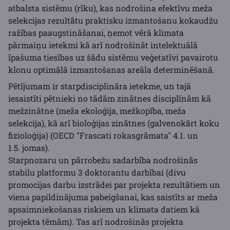
atbalsta sistēmu (rīku), kas nodrošina efektīvu meža
selekcijas rezultātu praktisku izmantošanu kokaudžu
ražības paaugstināšanai, ņemot vērā klimata
pārmaiņu ietekmi kā arī nodrošināt intelektuālā
īpašuma tiesības uz šādu sistēmu veģetatīvi pavairotu
klonu optimālā izmantošanas areāla determinēšanā.
Pētījumam ir starpdisciplināra ietekme, un tajā
iesaistīti pētnieki no tādām zinātnes disciplīnām kā
mežzinātne (meža ekoloģija, mežkopība, meža
selekcija), kā arī bioloģijas zinātnes (galvenokārt koku
fizioloģija) (OECD "Frascati rokasgrāmata" 4.1. un
1.5. jomas).
Starpnozaru un pārrobežu sadarbība nodrošinās
stabilu platformu 3 doktorantu darbībai (divu
promocijas darbu izstrādei par projekta rezultātiem un
viena papildinājuma pabeigšanai, kas saistīts ar meža
apsaimniekošanas riskiem un klimata datiem kā
projekta tēmām). Tas arī nodrošinās projekta