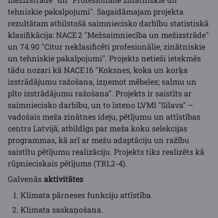
tehniskie pakalpojumi". Sagaidāmajam projekta
rezultātam atbilstošā saimniecisko darbību statistiskā
klasifikācija: NACE 2 "Mežsaimniecība un mežizstrāde"
un 74.90 "Citur neklasificēti profesionālie, zinātniskie
un tehniskie pakalpojumi". Projekts netieši ietekmēs
tādu nozari kā NACE 16 "Koksnes, koka un korķa
izstrādājumu ražošana, izņemot mēbeles; salmu un
pīto izstrādājumu ražošana". Projekts ir saistīts ar
saimniecisko darbību, un to īsteno LVMI "Silava" –
vadošais meža zinātnes ideju, pētījumu un attīstības
centrs Latvijā, atbildīgs par meža koku selekcijas
programmas, kā arī ar mežu adaptāciju un ražību
saistītu pētījumu realizāciju. Projekts tiks realizēts kā
rūpnieciskais pētījums (TRL2-4).
Galvenās
aktivitātes
Klimata pārneses funkciju attīstība.
Klimata saskaņošana.