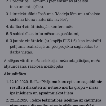
1 prototips – lēmumu pieņemšanas atbalsta
instruments (rīks);
1 intelektuālais īpašums "Modeļa lēmumu atbalsta
sistēma klona materiāla izvēlei";
dalība 4 zinātniskajās konferencēs;
9 sabiedrības informēšanas pasākumi;
3 jaunie zinātnieki (ar kopējo PLE 1.6), kas iesaistīti
pētījuma realizācijā un pēc projekta saglabātas to
darba vietas.
Atslēgas vārdi: meža selekcija, meža adaptācijas, meža
atjaunošana, ražojošā mežkopība
Aktualitātes
12.10.2020. Relīze
Pētījuma koncepts un sagaidāmie
rezultāti diskutēti ar netiešo mērķa grupu – meža
īpašniekiem un apsaimniekotājiem
22.12.2020. Relīze
Iedzimtības ietekme uz caurmēra
pieauguma dinamiku: pirmie pētījuma rezultāti