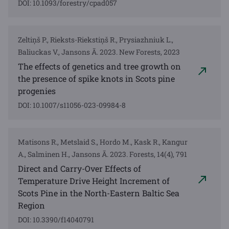
DOI: 10.1093/forestry/cpad057
Zeltiņš P., Rieksts-Riekstiņš R., Prysiazhniuk L.,
Baliuckas V., Jansons Ā. 2023. New Forests, 2023
The effects of genetics and tree growth on
the presence of spike knots in Scots pine
progenies
DOI: 10.1007/s11056-023-09984-8
Matisons R., Metslaid S., Hordo M., Kask R., Kangur
A., Salminen H., Jansons Ā. 2023. Forests, 14(4), 791
Direct and Carry-Over Effects of
Temperature Drive Height Increment of
Scots Pine in the North-Eastern Baltic Sea
Region
DOI: 10.3390/f14040791