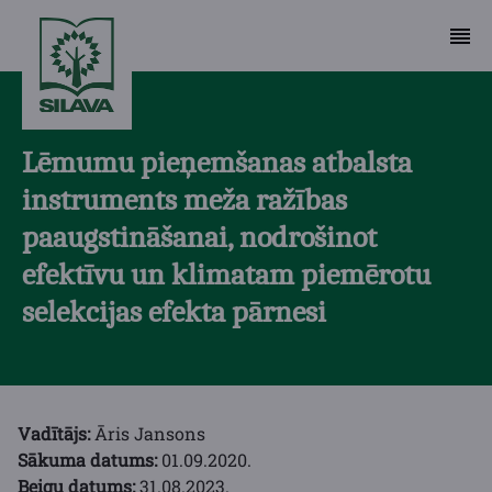
Lēmumu pieņemšanas atbalsta
instruments meža ražības
paaugstināšanai, nodrošinot
efektīvu un klimatam piemērotu
selekcijas efekta pārnesi
Vadītājs:
Āris Jansons
Sākuma datums:
01.09.2020.
Beigu datums:
31.08.2023.