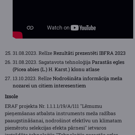
31.08.2023. Relīze
Rezultāti prezentēti IBFRA 2023
31.08.2023. Sagatavota tehnoloģija
Parastās egles
(Picea abies (L.) H. Karst.) klonu atlase
13.10.2023. Relīze
Nodrošināta informācija meža
nozarei un citiem interesentiem
Izsole
ERAF projekta Nr. 1.1.1.1/19/A/111 "Lēmumu
pieņemšanas atbalsta instruments meža ražības
paaugstināšanai, nodrošinot efektīvu un klimatam
piemērotu selekcijas efekta pārnesi" ietvaros
izstrādāta tehnoloģija "Tehnoloģija parastās egles