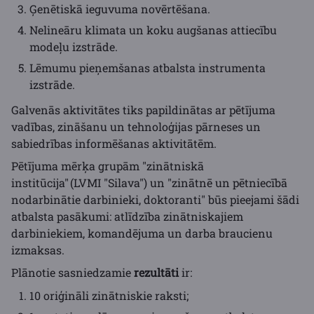
Ģenētiskā ieguvuma novērtēšana.
Nelineāru klimata un koku augšanas attiecību
modeļu izstrāde.
Lēmumu pieņemšanas atbalsta instrumenta
izstrāde.
Galvenās aktivitātes tiks papildinātas ar pētījuma
vadības, zināšanu un tehnoloģijas pārneses un
sabiedrības informēšanas aktivitātēm.
Pētījuma mērķa grupām "zinātniskā
institūcija" (LVMI "Silava") un "zinātnē un pētniecībā
nodarbinātie darbinieki, doktoranti" būs pieejami šādi
atbalsta pasākumi: atlīdzība zinātniskajiem
darbiniekiem, komandējuma un darba braucienu
izmaksas.
Plānotie sasniedzamie
rezultāti
ir:
10 oriģināli zinātniskie raksti;