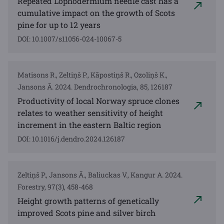
Repeated Lophodermium needle cast has a
cumulative impact on the growth of Scots
pine for up to 12 years
DOI: 10.1007/s11056-024-10067-5
Matisons R., Zeltiņš P., Kāpostiņš R., Ozoliņš K.,
Jansons Ā. 2024. Dendrochronologia, 85, 126187
Productivity of local Norway spruce clones
relates to weather sensitivity of height
increment in the eastern Baltic region
DOI: 10.1016/j.dendro.2024.126187
Zeltiņš P., Jansons Ā., Baliuckas V., Kangur A. 2024.
Forestry, 97(3), 458-468
Height growth patterns of genetically
improved Scots pine and silver birch