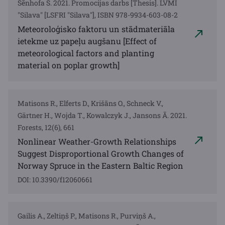
Šēnhofa S. 2021. Promocijas darbs [Thesis]. LVMI
"Silava" [LSFRI "Silava"], ISBN 978-9934-603-08-2
Meteoroloģisko faktoru un stādmateriāla
ietekme uz papeļu augšanu [Effect of
meteorological factors and planting
material on poplar growth]
Matisons R., Elferts D., Krišāns O., Schneck V.,
Gärtner H., Wojda T., Kowalczyk J., Jansons Ā. 2021.
Forests, 12(6), 661
Nonlinear Weather-Growth Relationships
Suggest Disproportional Growth Changes of
Norway Spruce in the Eastern Baltic Region
DOI: 10.3390/f12060661
Gailis A., Zeltiņš P., Matisons R., Purviņš A.,