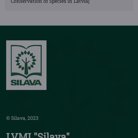
Conservation of Species in Latvia]
© Silava, 2023
LVMI "Silava"