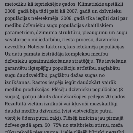
metodiku kā iepriekšējos gados. Klimatiskie apstākļi
2008. gadā bija tādi paši kā 2007. gadā un dzīvnieku
populācijas neietekmēja. 2008. gadā tika iegūti dati par
medību dzīvnieku sugu populācijas skaitliskiem
parametriem, dzimuma struktūru, pieaugumu un sugu
savstarpējo mijiedarbību, riesta procesu, dzīvnieku
uzvedību. Noteica faktorus, kas ietekmēja populācijas.
Uz datu pamata izstrādāja kompleksu medību
dzīvnieku apsaimniekošanas stratēģiju. Tās ieviešana
garantētu ilgtspējīgu populāciju attīstību, saglabātu
sugu daudzveidību, paglābtu dažas sugas no
iznīkšanas. Rastos iespēja iegūt daudzkārt vairāk
medību produkcijas. Plēsēju dzīvnieku populācijas (8
sugas), īpatņu skaits daudzkāršojies pēdējos 20 gados.
Rezultātā vietām iznīkuši vai kļuvuši mazskaitlīgi
daudzi medību dzīvnieki (visi vistveidīgie putni,
vietējie ūdensputni, zaķi). Plēsēji iznīcina jau pirmajā
dzīves gadā apm. 60–75% no staltbriežu stirnu, meža
cūku tekošā pieauguma. Lielie plēsēji būtiski negatīvi