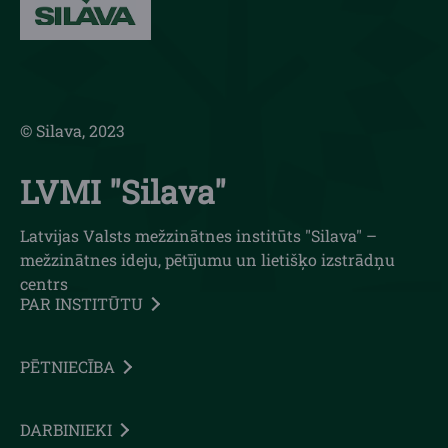
© Silava, 2023
LVMI "Silava"
Latvijas Valsts mežzinātnes institūts "Silava" –
mežzinātnes ideju, pētījumu un lietišķo izstrādņu
centrs
PAR INSTITŪTU
PĒTNIECĪBA
DARBINIEKI