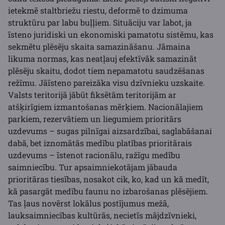
ietekmē staltbriežu riestu, deformē to dzimuma
struktūru par labu buļļiem. Situāciju var labot, ja
īsteno juridiski un ekonomiski pamatotu sistēmu, kas
sekmētu plēsēju skaita samazināšanu. Jāmaina
likuma normas, kas neatļauj efektīvāk samazināt
plēsēju skaitu, dodot tiem nepamatotu saudzēšanas
režīmu. Jāīsteno pareizāka visu dzīvnieku uzskaite.
Valsts teritorijā jābūt fiksētām teritorijām ar
atšķirīgiem izmantošanas mērķiem. Nacionālajiem
parkiem, rezervātiem un liegumiem prioritārs
uzdevums – sugas pilnīgai aizsardzībai, saglabāšanai
dabā, bet iznomātās medību platības prioritārais
uzdevums – īstenot racionālu, ražīgu medību
saimniecību. Tur apsaimniekotājam jābauda
prioritāras tiesības, nosakot cik, ko, kad un kā medīt,
kā pasargāt medību faunu no izbarošanas plēsējiem.
Tas ļaus novērst lokālus postījumus mežā,
lauksaimniecības kultūrās, necietīs mājdzīvnieki,