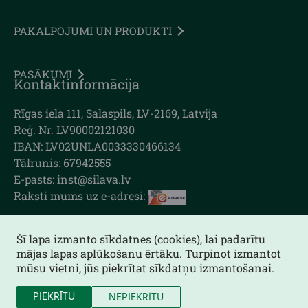
PAKALPOJUMI UN PRODUKTI
PASĀKUMI
Kontaktinformācija
Rīgas iela 111, Salaspils, LV-2169, Latvija
Reģ. Nr. LV90002121030
IBAN: LV02UNLA0033330466134
Tālrunis: 67942555
E-pasts: inst@silava.lv
Raksti mums uz e-adresi:
Šī lapa izmanto sīkdatnes (cookies), lai padarītu
mājas lapas aplūkošanu ērtāku. Turpinot izmantot
Lapas karte
mūsu vietni, jūs piekrītat sīkdatņu izmantošanai.
Piekļūstamības paziņojums
PIEKRĪTU
NEPIEKRĪTU