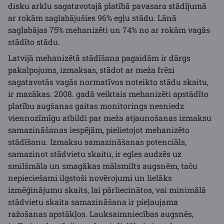
disku arklu sagatavotajā platībā pavasara stādījumā
ar rokām saglabājušies 96% egļu stādu. Lānā
saglabājas 75% mehanizēti un 74% no ar rokām vagās
stādīto stādu.
Latvijā mehanizētā stādīšana pagaidām ir dārgs
pakalpojums, izmaksas, stādot ar meža frēzi
sagatavotās vagās normatīvos noteikto stādu skaitu,
ir mazākas. 2008. gadā veiktais mehanizēti apstādīto
platību augšanas gaitas monitorings nesniedz
viennozīmīgu atbildi par meža atjaunošanas izmaksu
samazināšanas iespējām, pielietojot mehanizēto
stādīšanu. Izmaksu samazināšanas potenciāls,
samazinot stādvietu skaitu, ir egles audzēs uz
smilšmāla un smagākas mālsmilts augsnēm, taču
nepieciešami ilgstoši novērojumi un lielāks
izmēģinājumu skaits, lai pārliecinātos, vai minimālā
stādvietu skaita samazināšana ir pieļaujama
ražošanas apstākļos. Lauksaimniecības augsnēs,