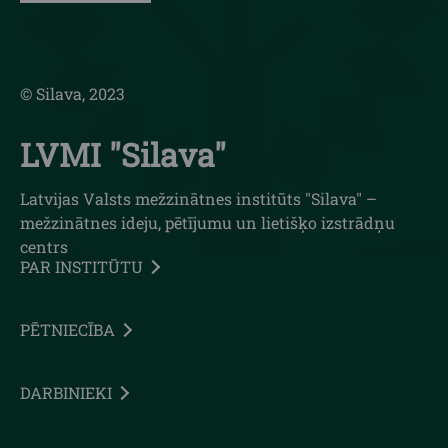
© Silava, 2023
LVMI "Silava"
Latvijas Valsts mežzinātnes institūts "Silava" –
mežzinātnes ideju, pētījumu un lietišķo izstrādņu
centrs
PAR INSTITŪTU
PĒTNIECĪBA
DARBINIEKI