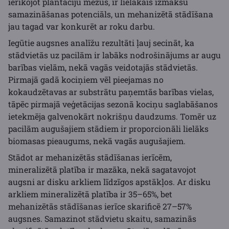
ierīkojot plantāciju mežus, ir lielākais izmaksu
samazināšanas potenciāls, un mehanizētā stādīšana
jau tagad var konkurēt ar roku darbu.
Iegūtie augsnes analīžu rezultāti ļauj secināt, ka
stādvietās uz pacilām ir labāks nodrošinājums ar augu
barības vielām, nekā vagās veidotajās stādvietās.
Pirmajā gadā kociņiem vēl pieejamas no
kokaudzētavas ar substrātu paņemtās barības vielas,
tāpēc pirmajā veģetācijas sezonā kociņu saglabāšanos
ietekmēja galvenokārt nokrišņu daudzums. Tomēr uz
pacilām augušajiem stādiem ir proporcionāli lielāks
biomasas pieaugums, nekā vagās augušajiem.
Stādot ar mehanizētās stādīšanas ierīcēm,
mineralizētā platība ir mazāka, nekā sagatavojot
augsni ar disku arkliem līdzīgos apstākļos. Ar disku
arkliem mineralizētā platība ir 35–65%, bet
mehanizētās stādīšanas ierīce skarificē 27–57%
augsnes. Samazinot stādvietu skaitu, samazinās