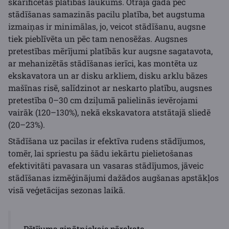
skarificētās platības laukums. Otrajā gadā pēc
stādīšanas samazinās pacilu platība, bet augstuma
izmaiņas ir minimālas, jo, veicot stādīšanu, augsne
tiek pieblīvēta un pēc tam nenosēžas. Augsnes
pretestības mērījumi platībās kur augsne sagatavota,
ar mehanizētās stādīšanas ierīci, kas montēta uz
ekskavatora un ar disku arkliem, disku arklu bāzes
mašīnas risē, salīdzinot ar neskarto platību, augsnes
pretestība 0–30 cm dziļumā palielinās ievērojami
vairāk (120–130%), nekā ekskavatora atstātajā sliedē
(20–23%).
Stādīšana uz pacilas ir efektīva rudens stādījumos,
tomēr, lai spriestu pa šādu iekārtu pielietošanas
efektivitāti pavasara un vasaras stādījumos, jāveic
stādīšanas izmēģinājumi dažādos augšanas apstākļos
visā veģetācijas sezonas laikā.
Pētījuma zinātniskais pārskats