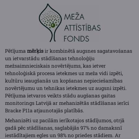
Pētījuma
mērķis
ir kombinētā augsnes sagatavošanas
un ietvarstādu stādīšanas tehnoloģiju
mežsaimnieciskais novērtējums, kas ietver
tehnoloģiskā procesa ietekmes uz meža vidi izpēti,
kultūru ieaugšanās un kopšanas nepieciešamības
novērtējumu un tehnikas ietekmes uz augsni izpēti.
Pētījuma ietvaros veikts stādu augšanas gaitas
monitorings Latvijā ar mehanizētās stādīšanas ierīci
Bracke P11a atjaunotajās platībās.
Mehanizēti uz pacilām ierīkotajos stādījumos, otrjā
gadā pēc stādīšanas, saglabājās 97% no damaksnī
iestādītajiem egles un 98% no priedes stādiem. Ar