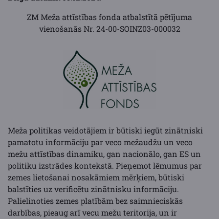
ZM Meža attīstības fonda atbalstītā pētījuma
vienošanās Nr. 24-00-SOINZ03-000032
Meža politikas veidotājiem ir būtiski iegūt zinātniski
pamatotu informāciju par veco mežaudžu un veco
mežu attīstības dinamiku, gan nacionālo, gan ES un
politiku izstrādes kontekstā. Pieņemot lēmumus par
zemes lietošanai nosakāmiem mērķiem, būtiski
balstīties uz verificētu zinātnisku informāciju.
Palielinoties zemes platībām bez saimnieciskās
darbības, pieaug arī vecu mežu teritorija, un ir