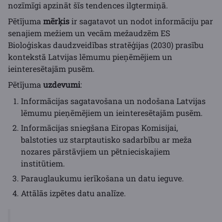
nozīmīgi apzināt šīs tendences ilgtermiņā.
Pētījuma
mērķis
ir sagatavot un nodot informāciju par
senajiem mežiem un vecām mežaudzēm ES
Bioloģiskas daudzveidības stratēģijas (2030) prasību
kontekstā Latvijas lēmumu pieņēmējiem un
ieinteresētajām pusēm.
Pētījuma
uzdevumi
:
Informācijas sagatavošana un nodošana Latvijas
lēmumu pieņēmējiem un ieinteresētajām pusēm.
Informācijas sniegšana Eiropas Komisijai,
balstoties uz starptautisko sadarbību ar meža
nozares pārstāvjiem un pētnieciskajiem
institūtiem.
Parauglaukumu ierīkošana un datu ieguve.
Attālās izpētes datu analīze.