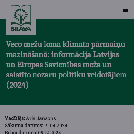
Veco mežu loma klimata pārmaiņu
mazināšanā: informācija Latvijas
un Eiropas Savienības meža un
saistīto nozaru politiku veidotājiem
(2024)
Vadītājs:
Āris Jansons
Sākuma datums:
19.04.2024.
Beigu datums:
05.12.2024.