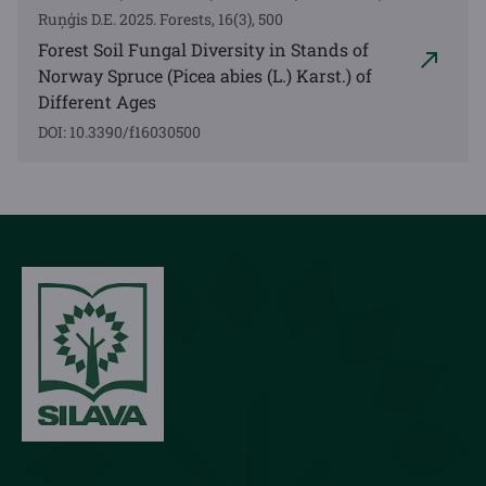
Ruņģis D.E. 2025. Forests, 16(3), 500
Forest Soil Fungal Diversity in Stands of
Norway Spruce (Picea abies (L.) Karst.) of
Different Ages
DOI: 10.3390/f16030500