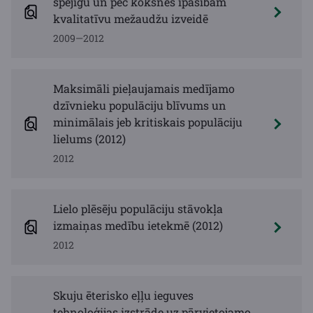
spējīgu un pēc koksnes īpašībām
kvalitatīvu mežaudžu izveidē
2009—2012
Maksimāli pieļaujamais medījamo
dzīvnieku populāciju blīvums un
minimālais jeb kritiskais populāciju
lielums (2012)
2012
Lielo plēsēju populāciju stāvokļa
izmaiņas medību ietekmē (2012)
2012
Skuju ēterisko eļļu ieguves
tehnoloģijas izstrāde uz pārvietojamo