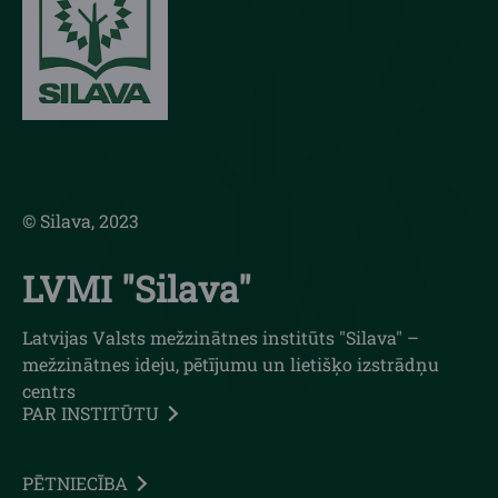
© Silava, 2023
LVMI "Silava"
Latvijas Valsts mežzinātnes institūts "Silava" –
mežzinātnes ideju, pētījumu un lietišķo izstrādņu
centrs
PAR INSTITŪTU
PĒTNIECĪBA