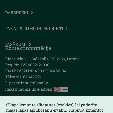
DARBINIEKI
PAKALPOJUMI UN PRODUKTI
PASĀKUMI
Kontaktinformācija
Rīgas iela 111, Salaspils, LV-2169, Latvija
Reģ. Nr. LV90002121030
IBAN: LV02UNLA0033330466134
Tālrunis: 67942555
E-pasts: inst@silava.lv
Raksti mums uz e-adresi:
Šī lapa izmanto sīkdatnes (cookies), lai padarītu
mājas lapas aplūkošanu ērtāku. Turpinot izmantot