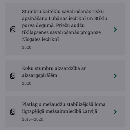
Stumbru kaitēkļu savairošanās risku
apzināšana Lubānas iecirknī un Stiklu
purva degumā. Priežu audžu
tīkllapsenes savairošanās prognoze
Nīcgales iecirknī
2020
Koku stumbru aizsardzība ar
aizsargspirālēm
2020
Platlapju mežaudžu stabilizējošā loma
ilgtspējīgā mežsaimniecībā Latvijā
2016—2020