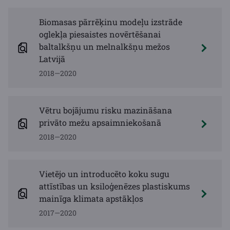
Biomasas pārrēķinu modeļu izstrāde
oglekļa piesaistes novērtēšanai
baltalkšņu un melnalkšņu mežos
Latvijā
2018—2020
Vētru bojājumu risku mazināšana
privāto mežu apsaimniekošanā
2018—2020
Vietējo un introducēto koku sugu
attīstības un ksiloģenēzes plastiskums
mainīga klimata apstākļos
2017—2020