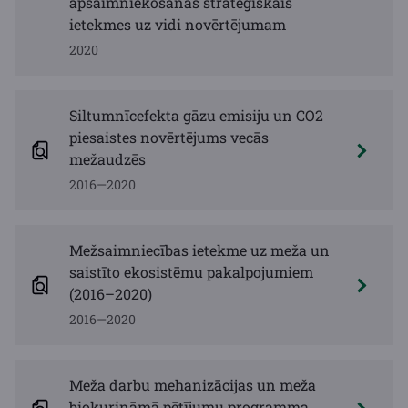
apsaimniekošanas stratēģiskais
ietekmes uz vidi novērtējumam
2020
Siltumnīcefekta gāzu emisiju un CO2
piesaistes novērtējums vecās
mežaudzēs
2016—2020
Mežsaimniecības ietekme uz meža un
saistīto ekosistēmu pakalpojumiem
(2016–2020)
2016—2020
Meža darbu mehanizācijas un meža
biokurināmā pētījumu programma