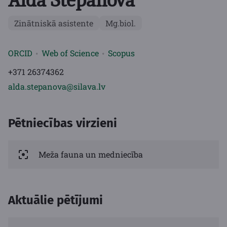
Alda Stepanova
Zinātniskā asistente
Mg.biol.
ORCID
Web of Science
Scopus
+371 26374362
alda.stepanova@silava.lv
Pētniecības virzieni
Meža fauna un medniecība
Aktuālie pētījumi