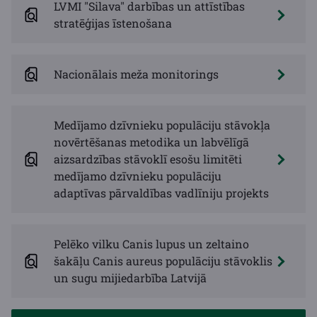
LVMI "Silava" darbības un attīstības
stratēģijas īstenošana
Nacionālais meža monitorings
Medījamo dzīvnieku populāciju stāvokļa
novērtēšanas metodika un labvēlīgā
aizsardzības stāvoklī esošu limitēti
medījamo dzīvnieku populāciju
adaptīvas pārvaldības vadlīniju projekts
Pelēko vilku Canis lupus un zeltaino
šakāļu Canis aureus populāciju stāvoklis
un sugu mijiedarbība Latvijā