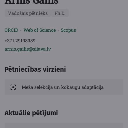
Arnis Gailis
Vadošais pētnieks
Ph.D.
ORCID
Web of Science
Scopus
+371 29198389
arnis.gailis@silava.lv
Pētniecības virzieni
Meža selekcija un kokaugu adaptācija
Aktuālie pētījumi