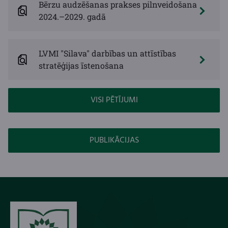
Bērzu audzēšanas prakses pilnveidošana
2024.–2029. gadā
LVMI "Silava" darbības un attīstības
stratēģijas īstenošana
VISI PĒTĪJUMI
PUBLIKĀCIJAS