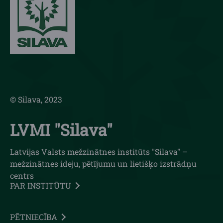
© Silava, 2023
LVMI "Silava"
Latvijas Valsts mežzinātnes institūts "Silava" –
mežzinātnes ideju, pētījumu un lietišķo izstrādņu
centrs
PAR INSTITŪTU
PĒTNIECĪBA