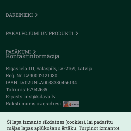
DARBINIEKI
PAKALPOJUMI UN PRODUKTI
PASĀKUMI
Kontaktinformācija
Rīgas iela 111, Salaspils, LV-2169, Latvija
Reģ. Nr. LV90002121030
IBAN: LV02UNLA0033330466134
Tālrunis: 67942555
E-pasts: inst@silava.lv
Raksti mums uz e-adresi:
Šī lapa izmanto sīkdatnes (cookies), lai padarītu
mājas lapas aplūkošanu ērtāku. Turpinot izmantot