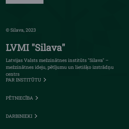
© Silava, 2023
LVMI "Silava"
Latvijas Valsts mežzinātnes institūts "Silava" –
mežzinātnes ideju, pētījumu un lietišķo izstrādņu
centrs
PAR INSTITŪTU
PĒTNIECĪBA
DARBINIEKI