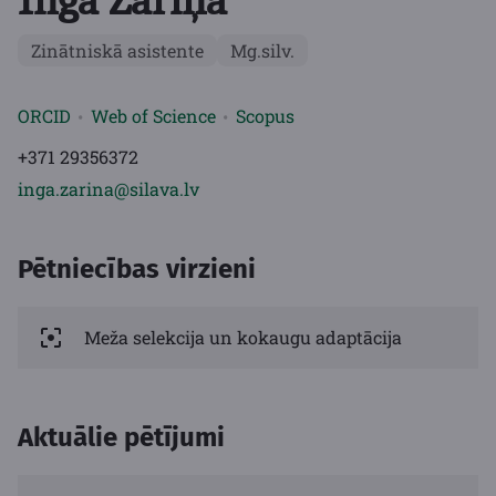
Inga Zariņa
Zinātniskā asistente
Mg.silv.
ORCID
Web of Science
Scopus
+371 29356372
inga.zarina@silava.lv
Pētniecības virzieni
Meža selekcija un kokaugu adaptācija
Aktuālie pētījumi