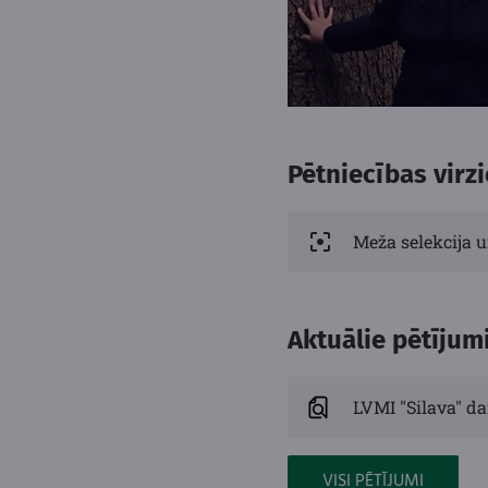
Pētniecības virzi
Meža selekcija 
Aktuālie pētījum
LVMI "Silava" da
VISI PĒTĪJUMI