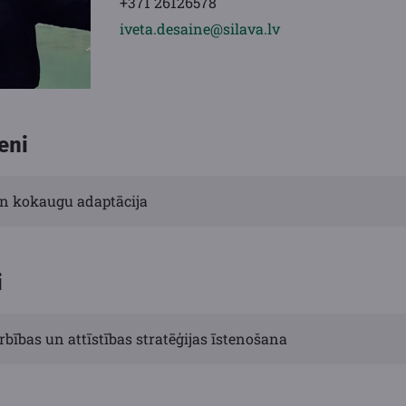
+371 26126578
iveta.desaine@silava.lv
eni
un kokaugu adaptācija
i
rbības un attīstības stratēģijas īstenošana