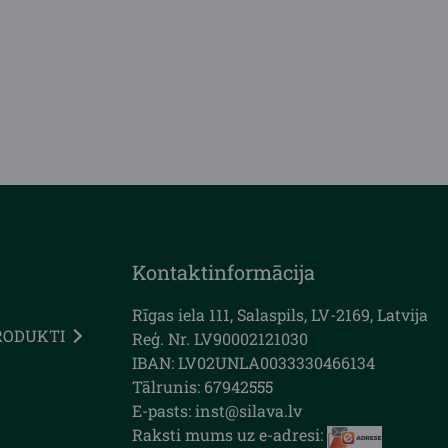
Kontaktinformācija
Rīgas iela 111, Salaspils, LV-2169, Latvija
RODUKTI
Reģ. Nr. LV90002121030
IBAN: LV02UNLA0033330466134
Tālrunis: 67942555
E-pasts: inst@silava.lv
Raksti mums uz e-adresi: