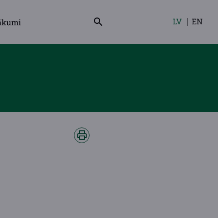
LV
EN
ākumi
Izvēlieties
valodu