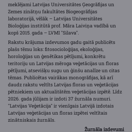
meklējami Latvijas Universitātes Ģeogrāfijas un
Zemes zinātņu fakultātes Biogeogrāfijas
laboratorijā, vēlāk – Latvijas Universitātes
Bioloģijas institūtā prof. Māra Laiviņa vadībā un
kopš 2015. gada – LVMI "Silava".
Rakstu krājuma izdevumos gadu gaitā publicēts
plašs tēmu loks: fitosocioloģijas, ekoloģijas,
horoloģijas un ģenētikas pētījumi, konkrētu
teritoriju un Latvijas mēroga veģetācijas un floras
pētījumi, atsevišķu sugu un ģinšu analīze un citas
tēmas. Publicētas vairākas monogrāfijas, kā arī
daudz rakstu veltīts Latvijas floras un veģetācijas
pētniekiem un aktualitātēm veģetācijas izpētē. Līdz
2026. gada jūlijam ir izdoti 37 žurnāla numuri.
"Latvijas Veģetācija" ir vienīgais Latvijā izdotais
Latvijas veģetācijas un floras izpētei veltītais
zinātniskais žurnāls.
Žurnāla izdevumi