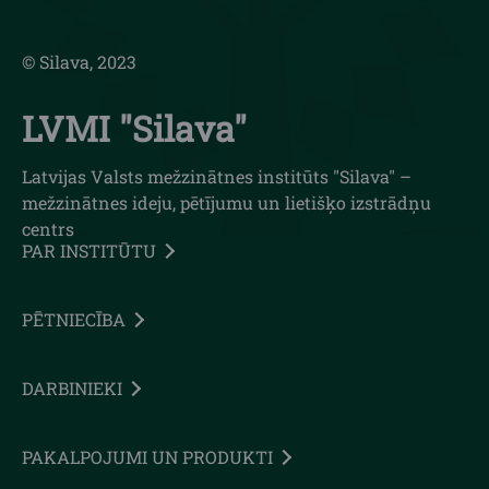
© Silava, 2023
LVMI "Silava"
Latvijas Valsts mežzinātnes institūts "Silava" –
mežzinātnes ideju, pētījumu un lietišķo izstrādņu
centrs
PAR INSTITŪTU
PĒTNIECĪBA
DARBINIEKI
PAKALPOJUMI UN PRODUKTI