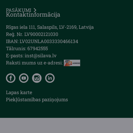
PASĀKUMI
Kontaktinformācija
Rīgas iela 111, Salaspils, LV-2169, Latvija
Reģ. Nr. LV90002121030
IBAN: LV02UNLA0033330466134
Tālrunis: 67942555
E-pasts: inst@silava.lv
Raksti mums uz e-adresi:
Lapas karte
Piekļūstamības paziņojums