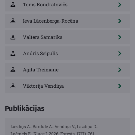
Toms Kondratovičs
Ieva Lācenberga-Rocēna
Valters Samariks
Andris Seipulis
Agita Treimane
Viktorija Vendiņa
Publikācijas
Lazdiņš A., Bārdule A., Vendiņa V., Lazdiņa D.,
Ločmels E., Kluce I. 2026. Forests, 17(7), 761