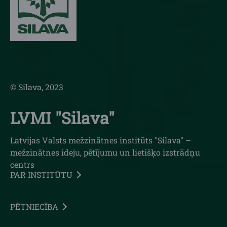
© Silava, 2023
LVMI "Silava"
Latvijas Valsts mežzinātnes institūts "Silava" –
mežzinātnes ideju, pētījumu un lietišķo izstrādņu
centrs
PAR INSTITŪTU
PĒTNIECĪBA