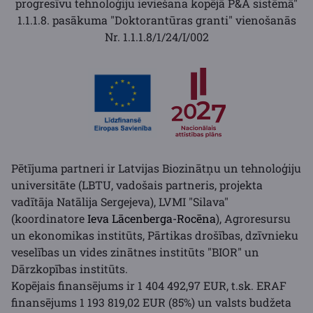
progresīvu tehnoloģiju ieviešana kopējā P&A sistēmā"
1.1.1.8. pasākuma "Doktorantūras granti" vienošanās
Nr. 1.1.1.8/1/24/I/002
Pētījuma partneri ir Latvijas Biozinātņu un tehnoloģiju
universitāte (LBTU, vadošais partneris, projekta
vadītāja Natālija Sergejeva), LVMI "Silava"
(koordinatore
Ieva Lācenberga-Rocēna
), Agroresursu
un ekonomikas institūts, Pārtikas drošības, dzīvnieku
veselības un vides zinātnes institūts "BIOR" un
Dārzkopības institūts.
Kopējais finansējums ir 1 404 492,97 EUR, t.sk. ERAF
finansējums 1 193 819,02 EUR (85%) un valsts budžeta