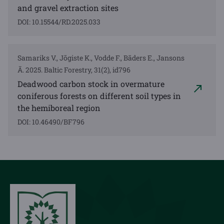
and gravel extraction sites
DOI: 10.15544/RD.2025.033
Samariks V., Jõgiste K., Vodde F., Bāders E., Jansons
Ā. 2025. Baltic Forestry, 31(2), id796
Deadwood carbon stock in overmature
coniferous forests on different soil types in
the hemiboreal region
DOI: 10.46490/BF796