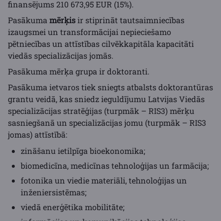
finansējums 210 673,95 EUR (15%).
Pasākuma
mērķis
ir stiprināt tautsaimniecības
izaugsmei un transformācijai nepieciešamo
pētniecības un attīstības cilvēkkapitāla kapacitāti
viedās specializācijas jomās.
Pasākuma mērķa grupa ir doktoranti.
Pasākuma ietvaros tiek sniegts atbalsts doktorantūras
grantu veidā, kas sniedz ieguldījumu Latvijas Viedās
specializācijas stratēģijas (turpmāk – RIS3) mērķu
sasniegšanā un specializācijas jomu (turpmāk – RIS3
jomas) attīstībā:
zināšanu ietilpīga bioekonomika;
biomedicīna, medicīnas tehnoloģijas un farmācija;
fotonika un viedie materiāli, tehnoloģijas un
inženiersistēmas;
viedā enerģētika mobilitāte;