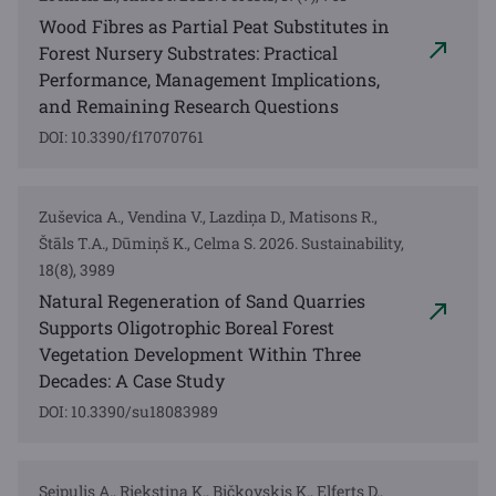
Wood Fibres as Partial Peat Substitutes in
Forest Nursery Substrates: Practical
Performance, Management Implications,
and Remaining Research Questions
DOI: 10.3390/f17070761
Zuševica A., Vendina V., Lazdiņa D., Matisons R.,
Štāls T.A., Dūmiņš K., Celma S. 2026. Sustainability,
18(8), 3989
Natural Regeneration of Sand Quarries
Supports Oligotrophic Boreal Forest
Vegetation Development Within Three
Decades: A Case Study
DOI: 10.3390/su18083989
Seipulis A., Riekstiņa K., Bičkovskis K., Elferts D.,