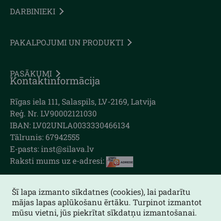
DARBINIEKI
PAKALPOJUMI UN PRODUKTI
PASĀKUMI
Kontaktinformācija
Rīgas iela 111, Salaspils, LV-2169, Latvija
Reģ. Nr. LV90002121030
IBAN: LV02UNLA0033330466134
Tālrunis: 67942555
E-pasts: inst@silava.lv
Raksti mums uz e-adresi:
Šī lapa izmanto sīkdatnes (cookies), lai padarītu
mājas lapas aplūkošanu ērtāku. Turpinot izmantot
Lapas karte
mūsu vietni, jūs piekrītat sīkdatņu izmantošanai.