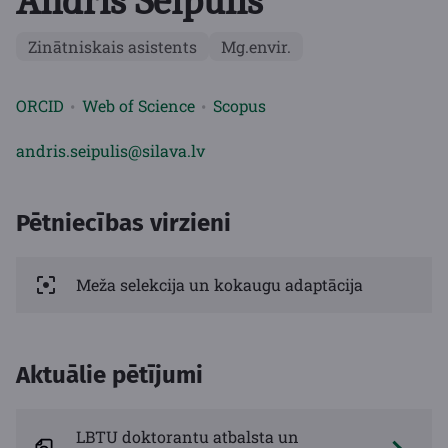
Andris Seipulis
Zinātniskais asistents
Mg.envir.
ORCID
Web of Science
Scopus
andris.seipulis@silava.lv
Pētniecības virzieni
Meža selekcija un kokaugu adaptācija
Aktuālie pētījumi
LBTU doktorantu atbalsta un