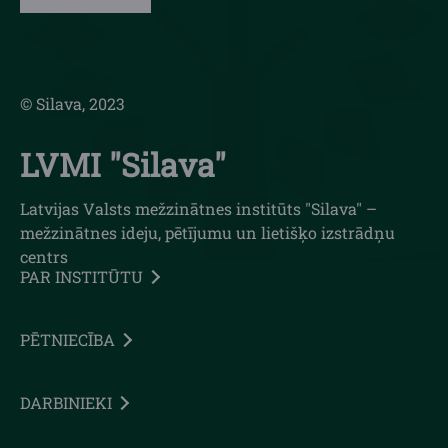
© Silava, 2023
LVMI "Silava"
Latvijas Valsts mežzinātnes institūts "Silava" –
mežzinātnes ideju, pētījumu un lietišķo izstrādņu
centrs
PAR INSTITŪTU
PĒTNIECĪBA
DARBINIEKI