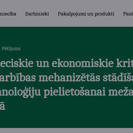
niecība
Darbinieki
Pakalpojumi un produkti
Pas
Pētījumi
ciskie un ekonomiskie krit
darbības mehanizētās stādī
hnoloģiju pielietošanai mež
ā