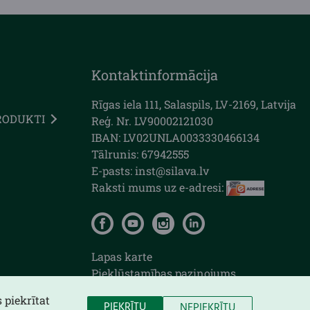
Kontaktinformācija
Rīgas iela 111, Salaspils, LV-2169, Latvija
RODUKTI
Reģ. Nr. LV90002121030
IBAN: LV02UNLA0033330466134
Tālrunis: 67942555
E-pasts: inst@silava.lv
Raksti mums uz e-adresi:
Lapas karte
Piekļūstamības paziņojums
 piekrītat
PIEKRĪTU
NEPIEKRĪTU