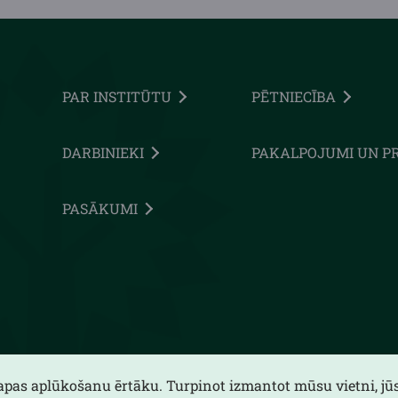
PAR INSTITŪTU
PĒTNIECĪBA
DARBINIEKI
PAKALPOJUMI UN P
PASĀKUMI
lapas aplūkošanu ērtāku. Turpinot izmantot mūsu vietni, jūs