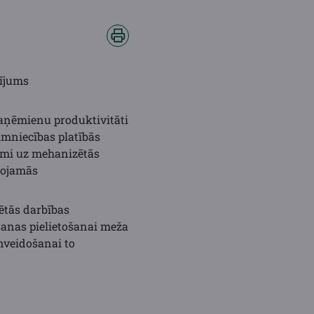
tījums
aņēmienu produktivitāti
mniecības platībās
kmi uz mehanizētās
žojamās
ētās darbības
šanas pielietošanai meža
nveidošanai to