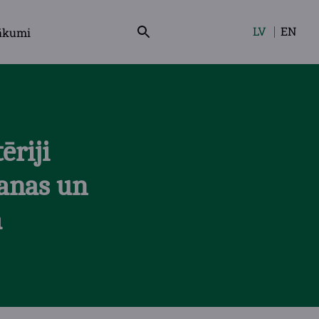
LV
EN
ākumi
Izvēlieties
valodu
ēriji
šanas un
a