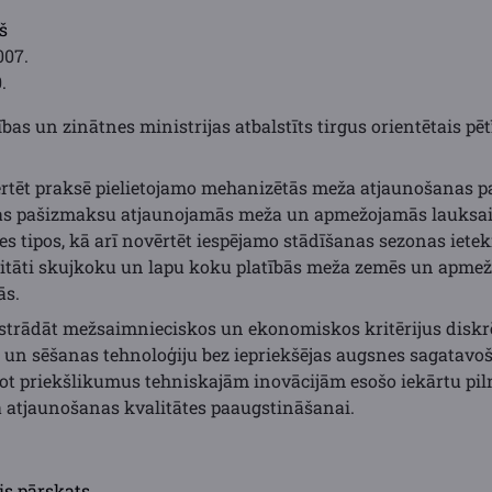
š
007.
.
tības un zinātnes ministrijas atbalstīts tirgus orientētais pē
rtēt praksē pielietojamo mehanizētās meža atjaunošanas p
as pašizmaksu atjaunojamās meža un apmežojamās lauksai
 tipos, kā arī novērtēt iespējamo stādīšanas sezonas iete
itāti skujkoku un lapu koku platībās meža zemēs un apme
ās.
zstrādāt mežsaimnieciskos un ekonomiskos kritērijus diskr
un sēšanas tehnoloģiju bez iepriekšējas augsnes sagatavo
t priekšlikumus tehniskajām inovācijām esošo iekārtu pil
 atjaunošanas kvalitātes paaugstināšanai.
is pārskats