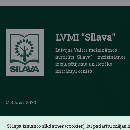
LVMI "Silava"
Latvijas Valsts mežzinātnes
institūts "Silava" – mežzinātnes
ideju, pētījumu un lietišķo
izstrādņu centrs
© Silava, 2023
Šī lapa izmanto sīkdatnes (cookies), lai padarītu mājas 