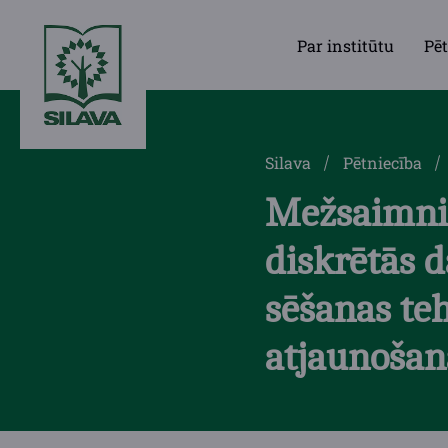
Par institūtu
Pēt
Silava
Pētniecība
Mežsaimnie
diskrētās 
sēšanas te
atjaunošan