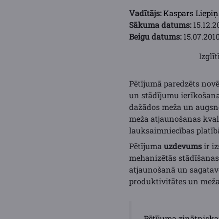
Vadītājs:
Kaspars Liepiņ
Sākuma datums:
15.12.2
Beigu datums:
15.07.2010
Izglī
Pētījumā paredzēts novē
un stādījumu ierīkošan
dažādos meža un augsnes
meža atjaunošanas kval
lauksaimniecības platīb
Pētījuma
uzdevums
ir i
mehanizētās stādīšanas 
atjaunošanā un sagatavo
produktivitātes un meža
Pētījuma zinātniska