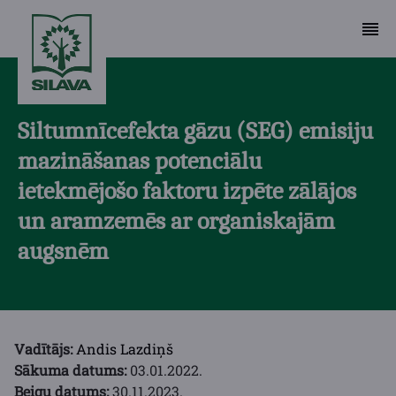
Siltumnīcefekta gāzu (SEG) emisiju
mazināšanas potenciālu
ietekmējošo faktoru izpēte zālājos
un aramzemēs ar organiskajām
augsnēm
Vadītājs:
Andis Lazdiņš
Sākuma datums:
03.01.2022.
Beigu datums:
30.11.2023.