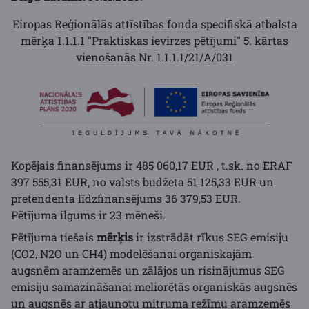
Eiropas Reģionālās attīstības fonda specifiskā atbalsta
mērķa 1.1.1.1 "Praktiskas ievirzes pētījumi" 5. kārtas
vienošanās Nr. 1.1.1.1/21/A/031
Kopējais finansējums ir 485 060,17 EUR , t.sk. no ERAF
397 555,31 EUR, no valsts budžeta 51 125,33 EUR un
pretendenta līdzfinansējums 36 379,53 EUR.
Pētījuma ilgums ir 23 mēneši.
Pētījuma tiešais
mērķis
ir izstrādāt rīkus SEG emisiju
(CO2, N2O un CH4) modelēšanai organiskajām
augsnēm aramzemēs un zālājos un risinājumus SEG
emisiju samazināšanai meliorētās organiskās augsnēs
un augsnēs ar atjaunotu mitruma režīmu aramzemēs