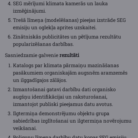
SEG mērījumi klimata kamerās un lauka
izmēģinājumi.
Trešā līmeņa (modelēšanas) pieejas izstrāde SEG
emisiju un oglekļa aprites uzskaitei.
Zinātniskās publicitātes un pētījuma rezultātu
popularizēšanas darbības.
Sasniedzamie galvenie
rezultāti
Katalogs par klimata pārmaiņu mazināšanas
pasākumiem organiskajām augsnēm aramzemēs
un ilggadīgajos zālājos.
Izmantošanai gatavi darbību dati organisko
augšņu identifikācijai un raksturošanai,
izmantojot publiski pieejamus datu avotus.
Ilgtermiņa demonstrējumu objektu grupa
sabiedrības izglītošanai un ilgtermiņa novērojumu
veikšanai.
Poligonu līmeņa darbību datu kopas SEG emisiju