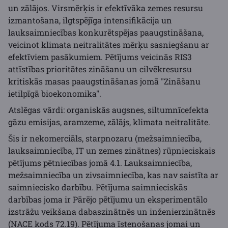
un zālājos. Virsmērķis ir efektīvāka zemes resursu
izmantošana, ilgtspējīga intensifikācija un
lauksaimniecības konkurētspējas paaugstināšana,
veicinot klimata neitralitātes mērķu sasniegšanu ar
efektīviem pasākumiem. Pētījums veicinās RIS3
attīstības prioritātes zināšanu un cilvēkresursu
kritiskās masas paaugstināšanas jomā "Zināšanu
ietilpīgā bioekonomika".
Atslēgas vārdi: organiskās augsnes, siltumnīcefekta
gāzu emisijas, aramzeme, zālājs, klimata neitralitāte.
Šis ir nekomerciāls, starpnozaru (mežsaimniecība,
lauksaimniecība, IT un zemes zinātnes) rūpnieciskais
pētījums pētniecības jomā 4.1. Lauksaimniecība,
mežsaimniecība un zivsaimniecība, kas nav saistīta ar
saimniecisko darbību. Pētījuma saimnieciskās
darbības joma ir Pārējo pētījumu un eksperimentālo
izstrāžu veikšana dabaszinātnēs un inženierzinātnēs
(NACE kods 72.19). Pētījuma īstenošanas jomai un