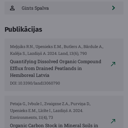
Gints Spalva
Publikācijas
Meļņiks R.N., Upenieks E.M., Butlers A., Bārdule A.,
Kalēja S., Lazdiņš A. 2024. Land, 13(6), 790
Quantifying Dissolved Organic Compound
Efflux from Drained Peatlands in
Hemiboreal Latvia
DOI: 10.3390/land13060790
Petaja G., Ivbule I., Zvaigzne Z.A., Purviņa D.,
Upenieks E.M., Līcīte I., Lazdiņš A. 2024.
Environments, 11(4), 73
Organic Carbon Stock in Mineral Soils in