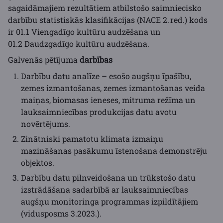
sagaidāmajiem rezultātiem atbilstošo saimniecisko
darbību statistiskās klasifikācijas (NACE 2. red.) kods
ir 01.1 Viengadīgo kultūru audzēšana un
01.2 Daudzgadīgo kultūru audzēšana.
Galvenās pētījuma
darbības
Darbību datu analīze – esošo augšņu īpašību,
zemes izmantošanas, zemes izmantošanas veida
maiņas, biomasas ieneses, mitruma režīma un
lauksaimniecības produkcijas datu avotu
novērtējums.
Zinātniski pamatotu klimata izmaiņu
mazināšanas pasākumu īstenošana demonstrēju
objektos.
Darbību datu pilnveidošana un trūkstošo datu
izstrādāšana sadarbībā ar lauksaimniecības
augšņu monitoringa programmas izpildītājiem
(vidusposms 3.2023.).