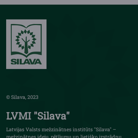
© Silava, 2023
LVMI "Silava"
Latvijas Valsts mežzinātnes institūts "Silava" –
mežzinātnes ideju, pētījumu un lietišķo izstrādņu