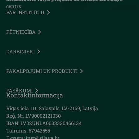
centrs
PAR INSTITŪTU
PĒTNIECĪBA
DARBINIEKI
PAKALPOJUMI UN PRODUKTI
PASĀKUMI
Kontaktinformācija
Rīgas iela 111, Salaspils, LV-2169, Latvija
Reģ. Nr. LV90002121030
IBAN: LV02UNLA0033330466134
Tālrunis: 67942555
E-pasts: inst@silava.lv