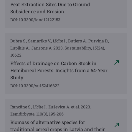
Peat Extraction Sites Due to Ground
Subsidence and Erosion
DOI: 10.3390/land12122153
Dubra S., Samariks V., Līcīte I., Butlers A., Purviņa D.,
Lupiķis A., Jansons Ā. 2023. Sustainability, 15(24),
16622
Effects of Drainage on Carbon Stock in
Hemiboreal Forests: Insights from a 54-Year
Study
DOI: 10.3390/su152416622
Rancāne S., Līcīte I., Zuševica A. et al. 2023.
Zemdirbyste, 110(3), 195-206
Biomass of alternative species for
traditional cereal crops in Latvia and their