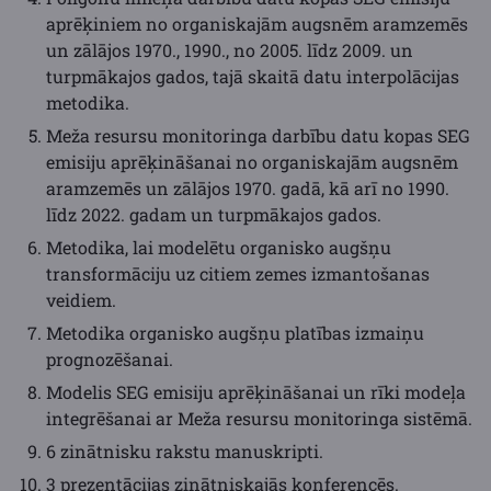
aprēķiniem no organiskajām augsnēm aramzemēs
un zālājos 1970., 1990., no 2005. līdz 2009. un
turpmākajos gados, tajā skaitā datu interpolācijas
metodika.
Meža resursu monitoringa darbību datu kopas SEG
emisiju aprēķināšanai no organiskajām augsnēm
aramzemēs un zālājos 1970. gadā, kā arī no 1990.
līdz 2022. gadam un turpmākajos gados.
Metodika, lai modelētu organisko augšņu
transformāciju uz citiem zemes izmantošanas
veidiem.
Metodika organisko augšņu platības izmaiņu
prognozēšanai.
Modelis SEG emisiju aprēķināšanai un rīki modeļa
integrēšanai ar Meža resursu monitoringa sistēmā.
6 zinātnisku rakstu manuskripti.
3 prezentācijas zinātniskajās konferencēs.