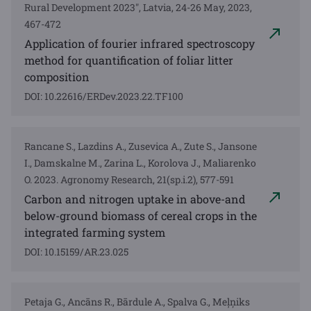
Rural Development 2023", Latvia, 24-26 May, 2023,
467-472
Application of fourier infrared spectroscopy
method for quantification of foliar litter
composition
DOI: 10.22616/ERDev.2023.22.TF100
Rancane S., Lazdins A., Zusevica A., Zute S., Jansone
I., Damskalne M., Zarina L., Korolova J., Maliarenko
O. 2023. Agronomy Research, 21(sp.i.2), 577-591
Carbon and nitrogen uptake in above-and
below-ground biomass of cereal crops in the
integrated farming system
DOI: 10.15159/AR.23.025
Petaja G., Ancāns R., Bārdule A., Spalva G., Meļņiks