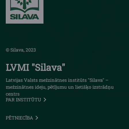
© Silava, 2023
LVMI "Silava"
Latvijas Valsts mežzinātnes institūts "Silava" –
mežzinātnes ideju, pētījumu un lietišķo izstrādņu
centrs
PAR INSTITŪTU
PĒTNIECĪBA