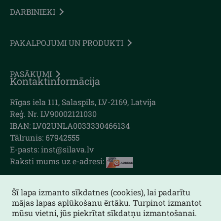
DARBINIEKI
PAKALPOJUMI UN PRODUKTI
PASĀKUMI
Kontaktinformācija
Rīgas iela 111, Salaspils, LV-2169, Latvija
Reģ. Nr. LV90002121030
IBAN: LV02UNLA0033330466134
Tālrunis: 67942555
E-pasts: inst@silava.lv
Raksti mums uz e-adresi:
Šī lapa izmanto sīkdatnes (cookies), lai padarītu
mājas lapas aplūkošanu ērtāku. Turpinot izmantot
Lapas karte
mūsu vietni, jūs piekrītat sīkdatņu izmantošanai.