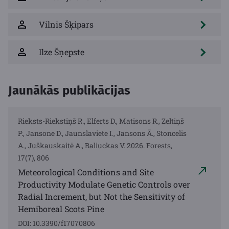
Vilnis Šķipars
Ilze Šņepste
Jaunākās publikācijas
Rieksts-Riekstiņš R., Elferts D., Matisons R., Zeltiņš
P., Jansone D., Jaunslaviete I., Jansons Ā., Stoncelis
A., Juškauskaitė A., Baliuckas V. 2026. Forests,
17(7), 806
Meteorological Conditions and Site
Productivity Modulate Genetic Controls over
Radial Increment, but Not the Sensitivity of
Hemiboreal Scots Pine
DOI: 10.3390/f17070806