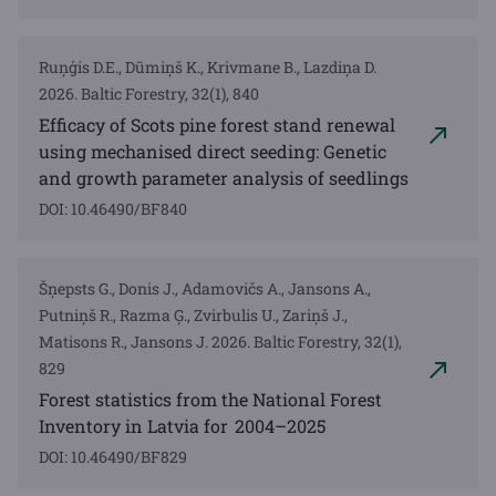
Ruņģis D.E., Dūmiņš K., Krivmane B., Lazdiņa D.
2026. Baltic Forestry, 32(1), 840
Efficacy of Scots pine forest stand renewal
using mechanised direct seeding: Genetic
and growth parameter analysis of seedlings
DOI: 10.46490/BF840
Šņepsts G., Donis J., Adamovičs A., Jansons A.,
Putniņš R., Razma Ģ., Zvirbulis U., Zariņš J.,
Matisons R., Jansons J. 2026. Baltic Forestry, 32(1),
829
Forest statistics from the National Forest
Inventory in Latvia for 2004–2025
DOI: 10.46490/BF829