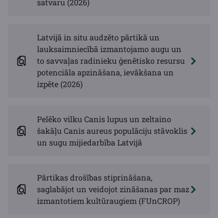
satvaru (2026)
Latvijā in situ audzēto pārtikā un
lauksaimniecībā izmantojamo augu un
to savvaļas radinieku ģenētisko resursu
potenciāla apzināšana, ievākšana un
izpēte (2026)
Pelēko vilku Canis lupus un zeltaino
šakāļu Canis aureus populāciju stāvoklis
un sugu mijiedarbība Latvijā
Pārtikas drošības stiprināšana,
saglabājot un veidojot zināšanas par maz
izmantotiem kultūraugiem (FUnCROP)