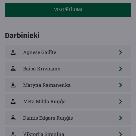
VISI PĒTĪJUMI
Darbinieki
Agnese Gailīte
Baiba Krivmane
Maryna Ramanenka
Meta Milda Ruņģe
Dainis Edgars Ruņģis
Viktorija Sirsniņa