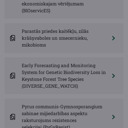
ekonomiskajam vērtējumam
(BIOservicES)
Parastās priedes kaitēkļu, zilās
krāšņvaboles un smecernieku,
mikobioms
Early Forecasting and Monitoring
System for Genetic Biodiversity Loss in
Keystone Forest Tree Species
(DIVERSE_GENE_WATCH)
Pyrus communis-Gymnosporangium
sabinae mijiedarbības aspektu
raksturojums rezistences
selekcijai (PyGyResist)