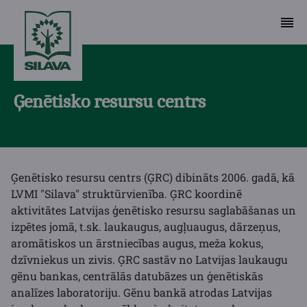
Ģenētisko resursu centrs
Ģenētisko resursu centrs (ĢRC) dibināts 2006. gadā, kā
LVMI "Silava" struktūrvienība. ĢRC koordinē
aktivitātes Latvijas ģenētisko resursu saglabāšanas un
izpētes jomā, t.sk. laukaugus, augļuaugus, dārzeņus,
aromātiskos un ārstniecības augus, meža kokus,
dzīvniekus un zivis. ĢRC sastāv no Latvijas laukaugu
gēnu bankas, centrālās datubāzes un ģenētiskās
analīzes laboratoriju. Gēnu bankā atrodas Latvijas