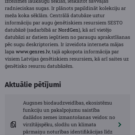
izcelsmes laukaugu sēklas, ieskaitot savvaļas
radnieciskas sugas. Ir plānots papildināt kolekciju ar
meža koka sēklām. Centrālā datubāze uztur
informāciju par augu ģenētiskiem resursiem SESTO
datubāzē (sadarbībā ar
NordGen
), kā arī vietējo
datubāzi ar datiem iegūtiem no paraugu aprakstīšanas
pēc sugu deskriptoriem. Ir izveidota interneta mājas
lapa
www.genres.lv
, tajā apkopota informācija par
visiem Latvijas ģenētiskiem resursiem, kā arī saites uz
ģenētisko resursu datubāzēm.
Aktuālie pētījumi
Augsnes biodaudzveidības, ekosistēmu
funkciju un pakalpojumu saistība
dažādos zemes izmantošanas veidos: no
virzītājspēku, slodžu un klimata
pārmaiņu noturības identifikācijas līdz